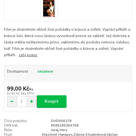
Film je ztvárněním věčně živé pohádky o krásce a zvířeti. Vypráví příběh o
krásce Julii, která svou láskou vysvobodí prince ze zakletí. Její dobrota a
láska vrátila nešťastnému princi, zakletému do podoby netvora, lidskou
tvář. Film je ztvárněním věčně živé pohádky o krásce a zvířeti. Vypráví
příběh...
celý popis
Dostupnost
skladem
99,00 Kč
/
ks
81,82 Kč
bez DPH
Koupit
Číslo produktu:
DVD000278
EAN kód:
8595165354706
Režie:
Juraj Herz
Hrají:
Vlastimil Harapes,Zdena Studenková,Václav