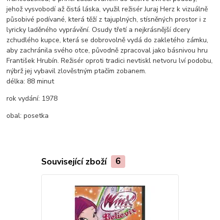
jehož vysvobodí až čistá láska, využil režisér Juraj Herz k vizuálně
působivé podívané, která těží z tajuplných, stísněných prostor i z
lyricky laděného vyprávění. Osudy třetí a nejkrásnější dcery
zchudlého kupce, která se dobrovolně vydá do zakletého zámku,
aby zachránila svého otce, původně zpracoval jako básnivou hru
František Hrubín. Režisér oproti tradici nevtiskl netvoru lví podobu,
nýbrž jej vybavil zlověstným ptačím zobanem.
délka:
88 minut
rok vydání:
1978
obal:
posetka
Související zboží
6