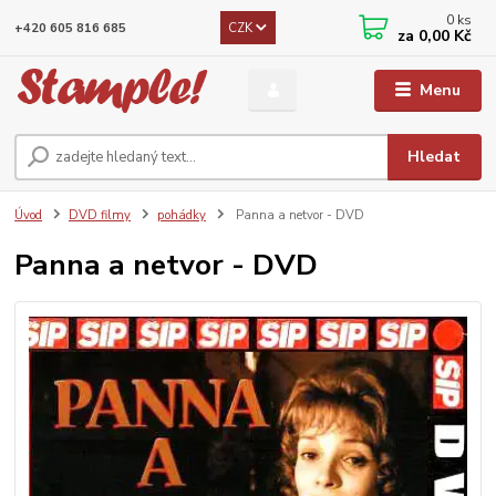
0
ks
CZK
+420 605 816 685
za
0,00 Kč
Menu
Hledat
Úvod
DVD filmy
pohádky
Panna a netvor - DVD
Panna a netvor - DVD