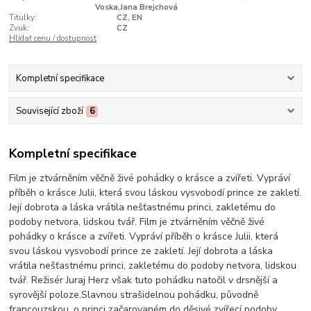
Voska,Jana Brejchová
Titulky:
CZ, EN
Zvuk:
CZ
Hlídat cenu / dostupnost
Kompletní specifikace
Související zboží
6
Kompletní specifikace
Film je ztvárněním věčně živé pohádky o krásce a zvířeti. Vypráví
příběh o krásce Julii, která svou láskou vysvobodí prince ze zakletí.
Její dobrota a láska vrátila nešťastnému princi, zakletému do
podoby netvora, lidskou tvář. Film je ztvárněním věčně živé
pohádky o krásce a zvířeti. Vypráví příběh o krásce Julii, která
svou láskou vysvobodí prince ze zakletí. Její dobrota a láska
vrátila nešťastnému princi, zakletému do podoby netvora, lidskou
tvář. Režisér Juraj Herz však tuto pohádku natočil v drsnější a
syrovější poloze.Slavnou strašidelnou pohádku, původně
francouzskou, o princi začarovaném do děsivé zvířecí podoby,