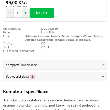
99,00 Kč
/
ks
81,82 Kč
bez DPH
Koupit
Číslo produktu:
DVD002349
Režie:
Lucio Fulci
Hrají:
Adrienne Larussa, Tomas Milian, Georges Wilson, Mavie,
Antonio Casagrande, Ignazio Spalla, Mirko Ellis.
Titulky:
CZ
Zvuk:
CZ, IT
Hlídat cenu / dostupnost
Kompletní specifikace
Související zboží
5
Kompletní specifikace
Tragická postava italské renesance – Beatrice Cenci – ožívá v
drsném historickém dramatu, pod kterým je režijně podepsána