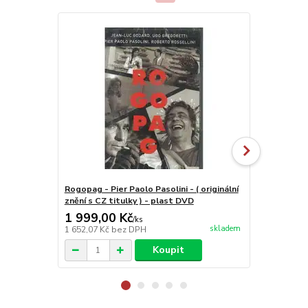
Rogopag - Pier Paolo Pasolini - ( originální
Alonzanfán -
znění s CZ titulky ) - plast DVD
originální z
1 999,00 Kč
499,00 K
/
ks
skladem
1 652,07 Kč
bez DPH
412,40 Kč
be
Koupit