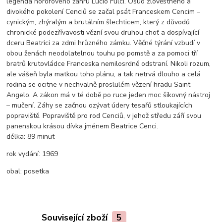
legenda hororového žánru Lucio Fulci. Osud zlověstného a
divokého pokolení Cenciů se začal psát Franceskem Cencim –
cynickým, zhýralým a brutálním šlechticem, který z důvodů
chronické podezřívavosti vězní svou druhou choť a dospívající
dceru Beatrici za zdmi hrůzného zámku. Věčné týrání vzbudí v
obou ženách neodolatelnou touhu po pomstě a za pomoci tří
bratrů krutovládce Franceska nemilosrdně odstraní. Nikoli rozum,
ale vášeň byla matkou toho plánu, a tak netrvá dlouho a celá
rodina se ocitne v nechvalně proslulém vězení hradu Saint
Angelo. A zákon má v té době po ruce jeden moc šikovný nástroj
– mučení. Záhy se začnou ozývat údery tesařů stloukajících
popraviště. Popraviště pro rod Cenciů, v jehož středu září svou
panenskou krásou dívka jménem Beatrice Cenci.
délka:
89 minut
rok vydání:
1969
obal:
posetka
Související zboží
5