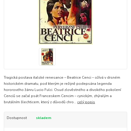
Tragická postava italské renesance – Beatrice Cenci – ožívá v drsném
historickém dramatu, pod kterým je režijně podepsána legenda
hororového žánru Lucio Fulci. Osud zlověstného a divokého pokolení
Cenciů se začal psát Franceskem Cencim – cynickým, zhýralým a
brutálním šlechticem, který z důvodů chro...
celý popis
Dostupnost
skladem