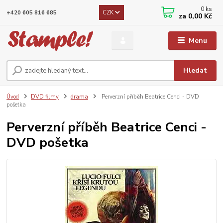
0
ks
CZK
+420 605 816 685
za
0,00 Kč
Menu
Hledat
Úvod
DVD filmy
drama
Perverzní příběh Beatrice Cenci - DVD
pošetka
Perverzní příběh Beatrice Cenci -
DVD pošetka