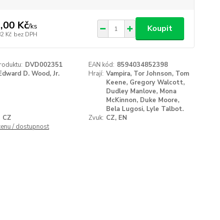
,00 Kč
/
ks
Koupit
82 Kč
bez DPH
roduktu:
DVD002351
EAN kód:
8594034852398
Edward D. Wood, Jr.
Hrají:
Vampira, Tor Johnson, Tom
Keene, Gregory Walcott,
Dudley Manlove, Mona
McKinnon, Duke Moore,
Bela Lugosi, Lyle Talbot.
CZ
Zvuk:
CZ, EN
cenu / dostupnost