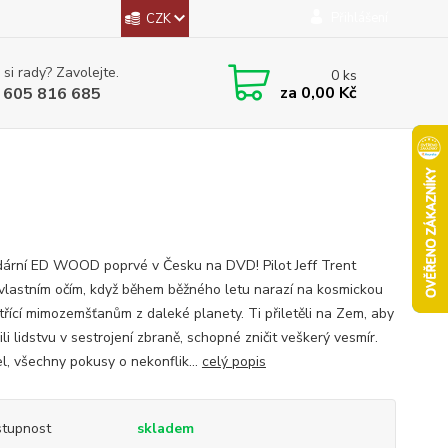
Přihlášení
CZK
 si rady? Zavolejte.
0
ks
za
0,00 Kč
 605 816 685
ární ED WOOD poprvé v Česku na DVD! Pilot Jeff Trent
 vlastním očím, když během běžného letu narazí na kosmickou
atřící mimozemšťanům z daleké planety. Ti přiletěli na Zem, aby
li lidstvu v sestrojení zbraně, schopné zničit veškerý vesmír.
l, všechny pokusy o nekonflik...
celý popis
tupnost
skladem