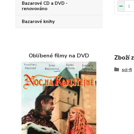
Bazarové CD a DVD -
renovováno
Bazarové knihy
Oblíbené filmy na DVD
Zboží 
sci-fi