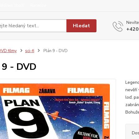
Vrácení zboží
Recenze
Nevíte
Hledat
+420
VD filmy
sci-fi
Plán 9 - DVD
 9 - DVD
Legend
nevěří
loď, p
zabráni
Bohuže
Dos