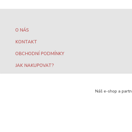
O NÁS
KONTAKT
OBCHODNÍ PODMÍNKY
JAK NAKUPOVAT?
OCHRANA DAT
Náš e-shop a partn
SEO, design a administrace
MEDIASYS