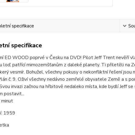
etní specifikace
Sou
tní specifikace
ní ED WOOD poprvé v Česku na DVD! Pilot Jeff Trent nevěří vla
 loď, patřící mimozemšťanům z daleké planety. Ti přiletěli na Ze
škerý vesmír. Bohužel, všechny pokusy o nekonfliktní řešení jsou m
 Plán č. 9. Oživí všechny nedávno zemřelé obyvatele Země a s p
 Svou invazi začnou na hřbitově nedaleko místa, kde bydlí Jeff se 
 postavit...
 minut
í:
1959
etka