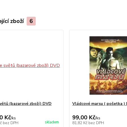
jící zboží
6
světů (bazarové zboží) DVD
Vládcové marsu ( pošetka )
0 Kč
99,00 Kč
/
ks
/
ks
skladem
Kč
bez DPH
81,82 Kč
bez DPH