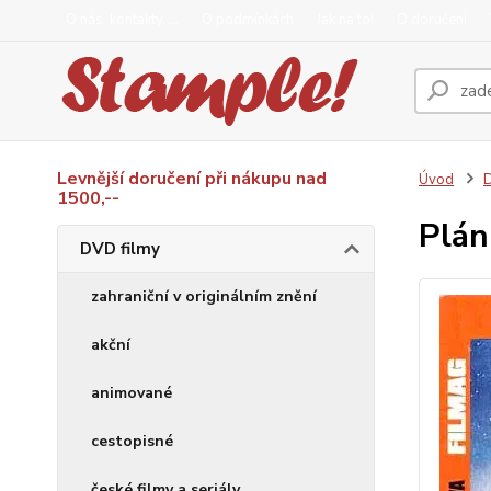
O nás, kontakty, ...
O podmínkách
Jak na to!
O doručení
Levnější doručení při nákupu nad
Úvod
D
1500,--
Plán
DVD filmy
zahraniční v originálním znění
akční
animované
cestopisné
české filmy a seriály