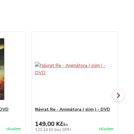
 DVD
Návrat Re - Animátora ( slim ) - DVD
Ro
149,00 Kč
99
/
ks
skladem
skladem
123,14 Kč
bez DPH
81