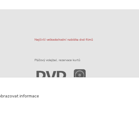
Nejširší velkoobchodní nabídka dvd filmů
Plážový volejbal, rezervace kurtů
Filmové novinky na DVD a Blu-Ray
obrazovat informace