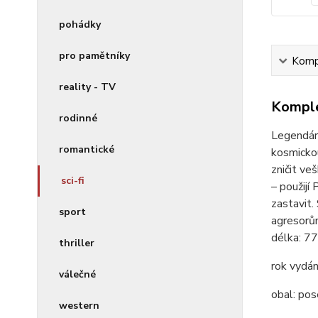
pohádky
pro pamětníky
Kompl
reality - TV
Komple
rodinné
Legendár
romantické
kosmickou
zničit ve
sci-fi
– použijí
zastavit.
sport
agresorům
délka:
77
thriller
rok vydán
válečné
obal:
pos
western