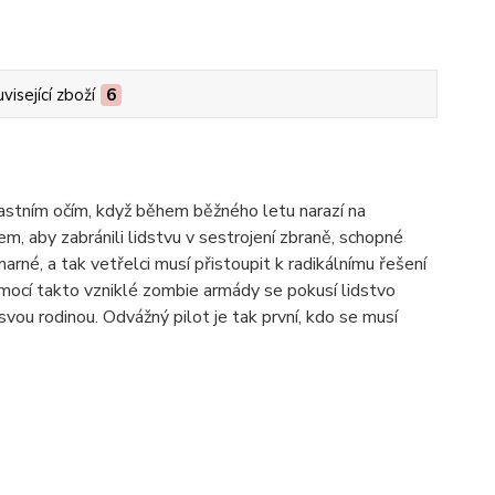
visející zboží
6
stním očím, když během běžného letu narazí na
m, aby zabránili lidstvu v sestrojení zbraně, schopné
arné, a tak vetřelci musí přistoupit k radikálnímu řešení
omocí takto vzniklé zombie armády se pokusí lidstvo
svou rodinou. Odvážný pilot je tak první, kdo se musí