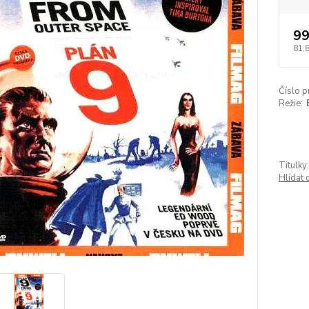
99
81,
Číslo p
Režie:
Titulky:
Hlídat 