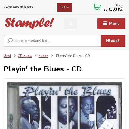
0
ks
CZK
+420 605 816 685
za
0,00 Kč
Menu
Hledat
Úvod
CD audio
hudba
Playin' the Blues - CD
Playin' the Blues - CD