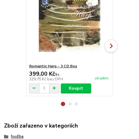
Romantic Harp - 3 CD Box
Sergiu Celi
399,00 Kč
149,00 K
/
ks
skladem
329,75 Kč
bez DPH
123,14 Kč
be
Koupit
Zboží zařazeno v kategoriích
hudba