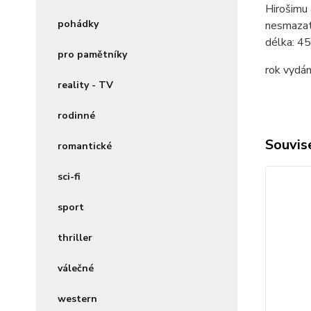
Hirošimu 
pohádky
nesmazat
délka:
45
pro pamětníky
rok vydán
reality - TV
rodinné
Souvise
romantické
sci-fi
sport
thriller
válečné
western