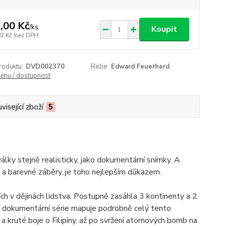
,00 Kč
/
ks
Koupit
82 Kč
bez DPH
roduktu:
DVD002370
Režie:
Edward Feuerherd
cenu / dostupnost
visející zboží
5
lky stejně realisticky, jako dokumentární snímky. A
a barevné záběry, je toho nejlepším důkazem.
ších v dějinách lidstva. Postupně zasáhla 3 kontinenty a 2
ní dokumentární série mapuje podrobně celý tento
 a kruté boje o Filipíny, až po svržení atomových bomb na