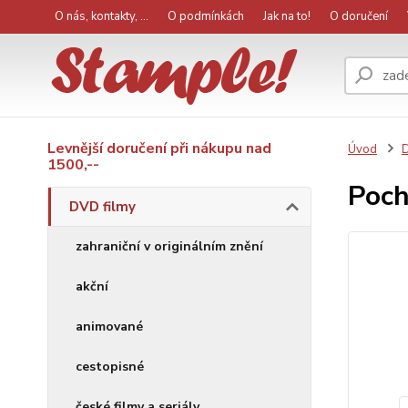
O nás, kontakty, ...
O podmínkách
Jak na to!
O doručení
Levnější doručení při nákupu nad
Úvod
D
1500,--
Poch
DVD filmy
zahraniční v originálním znění
akční
animované
cestopisné
české filmy a seriály