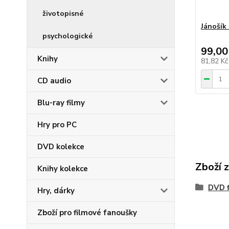
životopisné
Jánošík
psychologické
99,00
Knihy
81,82 K
CD audio
Blu-ray filmy
Hry pro PC
DVD kolekce
Zboží 
Knihy kolekce
DVD f
Hry, dárky
Zboží pro filmové fanoušky