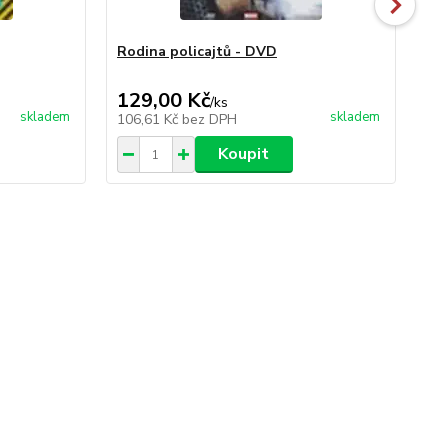
Rodina policajtů - DVD
Ví
129,00 Kč
19
/
ks
skladem
skladem
106,61 Kč
bez DPH
16
Koupit