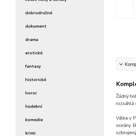
dobrodružné
dokument
drama
erotické
Kompl
fantasy
historické
Komple
horor
Žádný hol
rozsáhlá 
hudební
Válka v P
komedie
oceány. B
ozbrojený
krimi