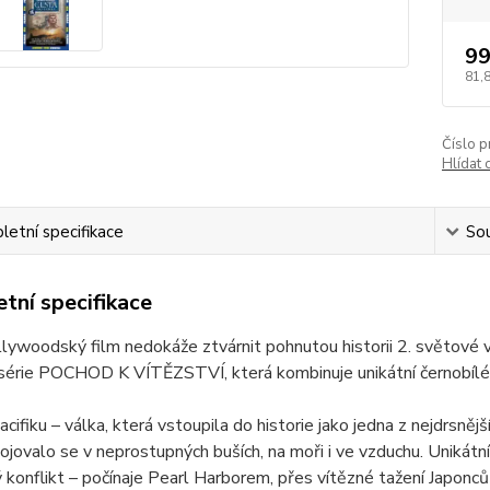
99
81,
Číslo p
Hlídat 
etní specifikace
Sou
tní specifikace
lywoodský film nedokáže ztvárnit pohnutou historii 2. světové vá
série POCHOD K VÍTĚZSTVÍ, která kombinuje unikátní černobílé 
acifiku – válka, která vstoupila do historie jako jedna z nejdrsněj
ojovalo se v neprostupných buších, na moři i ve vzduchu. Unikát
 konflikt – počínaje Pearl Harborem, přes vítězné tažení Japonců