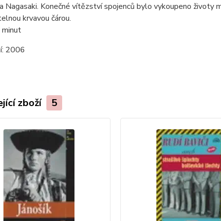
a Nagasaki. Konečné vítězství spojenců bylo vykoupeno životy mil
elnou krvavou čárou.
 minut
í:
2006
jící zboží
5