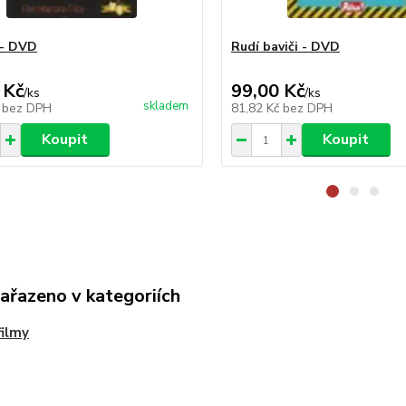
 - DVD
Rudí baviči - DVD
 Kč
99,00 Kč
/
ks
/
ks
skladem
č
bez DPH
81,82 Kč
bez DPH
Koupit
Koupit
zařazeno v kategoriích
ilmy