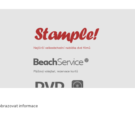
Nejširší velkoobchodní nabídka dvd filmů
Plážový volejbal, rezervace kurtů
Filmové novinky na DVD a Blu-Ray
obrazovat informace