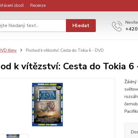
Vrácení zboží
Recenze
Nevíte
Hledat
+420
VD filmy
Pochod k vítězství: Cesta do Tokia 6 - DVD
od k vítězství: Cesta do Tokia 6
Žádný 
světové
rozsáh
černob
Pacifik
Dos