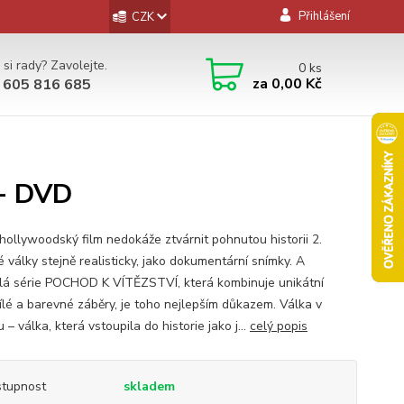
Přihlášení
CZK
 si rady? Zavolejte.
0
ks
za
0,00 Kč
 605 816 685
 - DVD
hollywoodský film nedokáže ztvárnit pohnutou historii 2.
 války stejně realisticky, jako dokumentární snímky. A
lá série POCHOD K VÍTĚZSTVÍ, která kombinuje unikátní
ílé a barevné záběry, je toho nejlepším důkazem. Válka v
u – válka, která vstoupila do historie jako j...
celý popis
tupnost
skladem