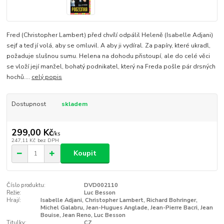
Fred (Christopher Lambert) před chvílí odpálil Heleně (Isabelle Adjani)
sejf a teď jí volá, aby se omluvil. A aby ji vydíral. Za papíry, které ukradl,
požaduje slušnou sumu. Helena na dohodu přistoupí, ale do celé věci
se vloží její manžel, bohatý podnikatel, který na Freda pošle pár drsných
hochů....
celý popis
Dostupnost
skladem
299,00 Kč
/
ks
247,11 Kč
bez DPH
Koupit
Číslo produktu:
DVD002110
Režie:
Luc Besson
Hrají:
Isabelle Adjani, Christopher Lambert, Richard Bohringer,
Michel Galabru, Jean-Hugues Anglade, Jean-Pierre Bacri, Jean
Bouise, Jean Reno, Luc Besson
Titulky:
CZ