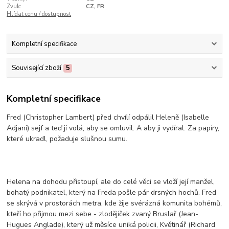
Zvuk:
CZ, FR
Hlídat cenu / dostupnost
Kompletní specifikace
Související zboží
5
Kompletní specifikace
Fred (Christopher Lambert) před chvílí odpálil Heleně (Isabelle
Adjani) sejf a teď jí volá, aby se omluvil. A aby ji vydíral. Za papíry,
které ukradl, požaduje slušnou sumu.
Helena na dohodu přistoupí, ale do celé věci se vloží její manžel,
bohatý podnikatel, který na Freda pošle pár drsných hochů. Fred
se skrývá v prostorách metra, kde žije svérázná komunita bohémů,
kteří ho přijmou mezi sebe - zlodějíček zvaný Bruslař (Jean-
Hugues Anglade), který už měsíce uniká policii, Květinář (Richard