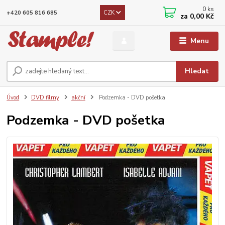
0
ks
CZK
+420 605 816 685
za
0,00 Kč
Menu
Hledat
Úvod
DVD filmy
akční
Podzemka - DVD pošetka
Podzemka - DVD pošetka