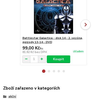
Battlestar Galactica - disk 14 - 2. sezóna,
Battlestar G
epizody 13-14 - DVD
epizody 17-
99,00 Kč
99,00 Kč
/
ks
skladem
81,82 Kč
bez DPH
81,82 Kč
bez
Koupit
Zboží zařazeno v kategoriích
akční