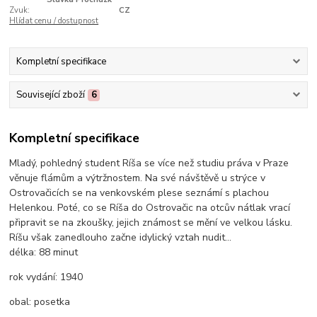
Zvuk:
CZ
Hlídat cenu / dostupnost
Kompletní specifikace
Související zboží
6
Kompletní specifikace
Mladý, pohledný student Ríša se více než studiu práva v Praze
věnuje flámům a výtržnostem. Na své návštěvě u strýce v
Ostrovačicích se na venkovském plese seznámí s plachou
Helenkou. Poté, co se Ríša do Ostrovačic na otcův nátlak vrací
připravit se na zkoušky, jejich známost se mění ve velkou lásku.
Ríšu však zanedlouho začne idylický vztah nudit...
délka:
88 minut
rok vydání:
1940
obal:
posetka