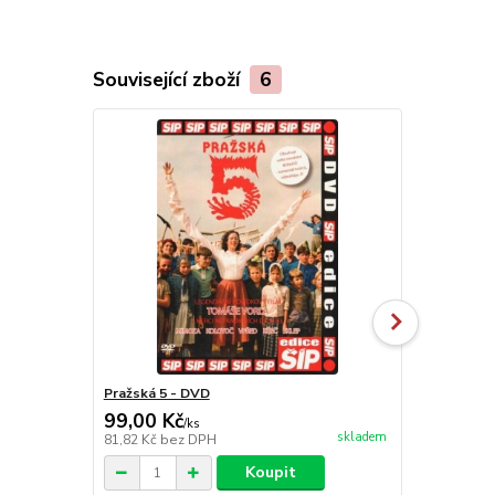
Související zboží
6
Pražská 5 - DVD
Chobotnice z
99,00 Kč
149,00 K
/
ks
skladem
81,82 Kč
bez DPH
123,14 Kč
be
Koupit