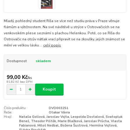
Mladý, pohledný student Ríša se více než studiu práva v Praze věnuje
flámům a výtržnostem. Na své návštěvě u strýce v Ostrovačicích se na
venkovském plese seznámí s plachou Helenkou. Poté, co se Ríša do
Ostrovačic na otcův nátlak vrací připravit se na zkoušky, jejich známost se
mění ve velkou lásku....
celý popis
Dostupnost
skladem
99,00 Kč
/
ks
81,82 Kč
bez DPH
Koupit
Číslo produktu:
DVD003251
Režie:
Otakar Vávra
Hrají:
Nataša Gollová, Jaroslav Vojta, Leopolda Dostalová, Svatopluk
Beneš, Theodor Pištěk, Marie Blažková, Jaroslav Průcha, Vlasta
Fabianová, Miloš Nedbal, Božena Šustrová, Hermína Vojtová,
Slávka Procházk