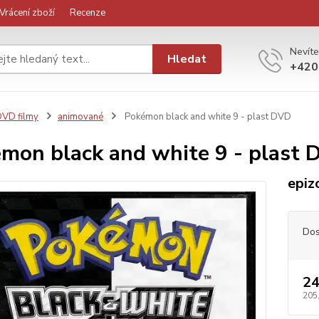
Vrácení zboží
Recenze
Nevíte
Hledat
+420
VD filmy
animované
Pokémon black and white 9 - plast DVD
mon black and white 9 - plast 
epiz
Dos
24
205