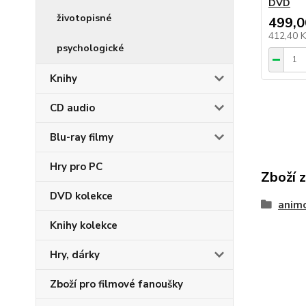
DVD
životopisné
499,0
412,40 
psychologické
Knihy
CD audio
Blu-ray filmy
Hry pro PC
Zboží 
DVD kolekce
anim
Knihy kolekce
Hry, dárky
Zboží pro filmové fanoušky