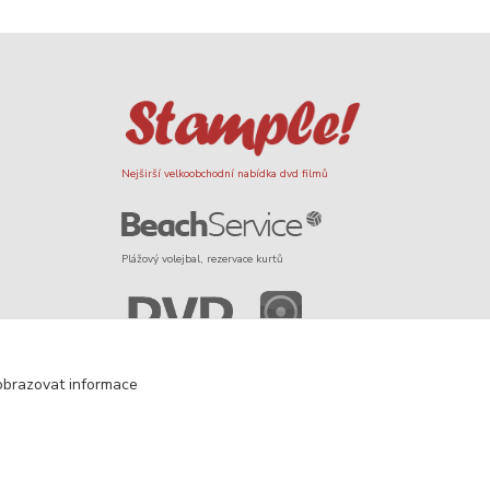
Nejširší velkoobchodní nabídka dvd filmů
Plážový volejbal, rezervace kurtů
Filmové novinky na DVD a Blu-Ray
obrazovat informace