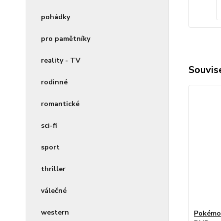
pohádky
pro pamětníky
reality - TV
Souvise
rodinné
romantické
sci-fi
sport
thriller
válečné
western
Pokémon