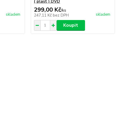
( plast ) DVD
DV
299,00 Kč
39
/
ks
skladem
skladem
247,11 Kč
bez DPH
32
Koupit