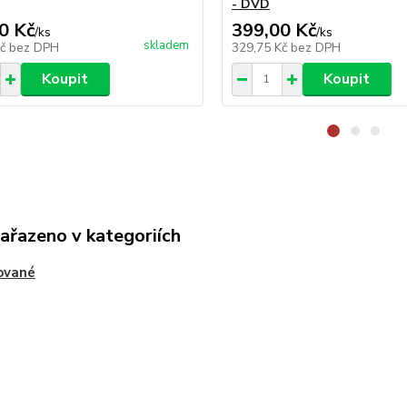
- DVD
0 Kč
399,00 Kč
/
ks
/
ks
skladem
Kč
bez DPH
329,75 Kč
bez DPH
Koupit
Koupit
zařazeno v kategoriích
ované