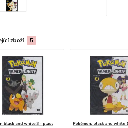
jící zboží
5
 black and white 3 - plast
Pokémon: black and white 16