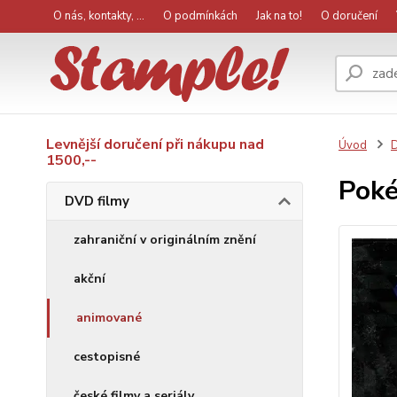
O nás, kontakty, ...
O podmínkách
Jak na to!
O doručení
Levnější doručení při nákupu nad
Úvod
D
1500,--
Poké
DVD filmy
zahraniční v originálním znění
akční
animované
cestopisné
české filmy a seriály