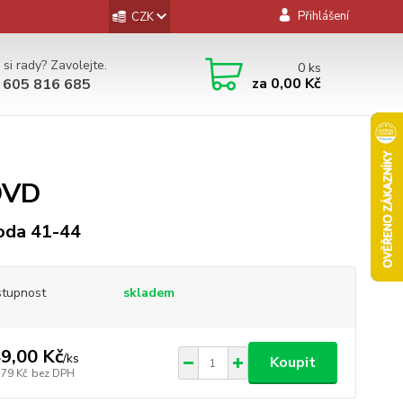
Přihlášení
CZK
 si rady? Zavolejte.
0
ks
za
0,00 Kč
 605 816 685
DVD
oda 41-44
tupnost
skladem
9,00 Kč
/
ks
Koupit
,79 Kč
bez DPH