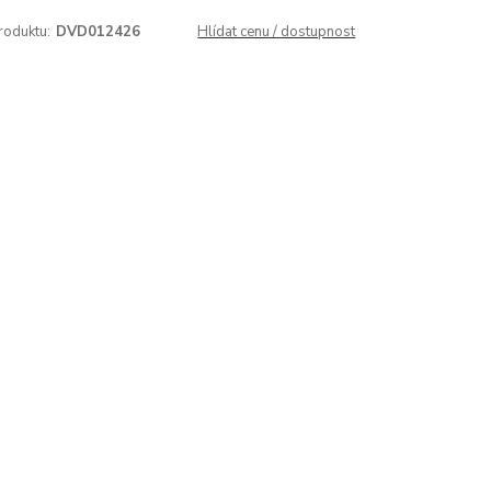
roduktu:
DVD012426
Hlídat cenu / dostupnost