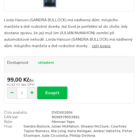
Linda Hanson (SANDRA BULLOCK) má nádherný dům, milujícího
manžela a dvě rozkošné dcerky. Její život je perfektní až do chvíle, kdy
dostane zprávu, že její muž Jim (JULIAN McMAHON) zemřel při
automobilové nehodě. Linda Hanson (SANDRA BULLOCK) má nádherný
dům, milujícího manžela a dvě rozkošné dcerky....
celý popis
Dostupnost
skladem
99,00 Kč
/
ks
81,82 Kč
bez DPH
Koupit
Číslo produktu:
DVD002004
EAN kód:
8596978553881
Režie:
Mennan Yapo
Hrají:
Sandra Bullock, Julian McMahon, Shyann McClure, Courtney
Taylor Burness, Nia Long, Kate Nelligan, Amber Valletta, Peter
Stormare, Jude Ciccolella, Phillip DeVona