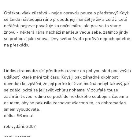
Otázkou však zůstává - nejde opravdu pouze o představy? Když
se Linda následující ráno probudí, její manžel je živ a zdráv. Celé
neštěstí nejprve považuje za noční můru, ale pak se to stane
znovu - některá rána nachází manžela vedle sebe, zatímco jindy
se probouzí jako vdova. Dny svého života prožívá nepochopitelně
na přeskáčku.
Lindina traumatizující předtucha uvede do pohybu sled podivných
událostí, které mění tok času. Když ji pak záhadné okolnosti
dovedou ke zjištění, že její perfektní život možná nebyl takový, jak
se zdálo, ocitá se její svět vzhůru nohama. V zoufalé touze
zachránit svou rodinu se pustí do hektického souboje s časem a
osudem, aby se pokusila zachovat všechno to, co dohromady s
Jimem vybudovala.
délka:
96 minut
rok vydání:
2007