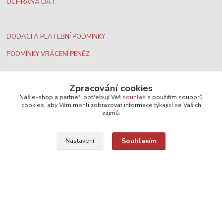
OCHRANA DAT
DODACÍ A PLATEBNÍ PODMÍNKY
PODMÍNKY VRÁCENÍ PENĚZ
Zpracování cookies
Náš e-shop a partneři potřebují Váš
souhlas
s použitím souborů
cookies, aby Vám mohli zobrazovat informace týkající se Vašich
zájmů.
Nejširší velkoobchodní nabídka dvd filmů
Souhlasím
Nastavení
Plážový volejbal, rezervace kurtů
Filmové novinky na DVD a Blu-Ray