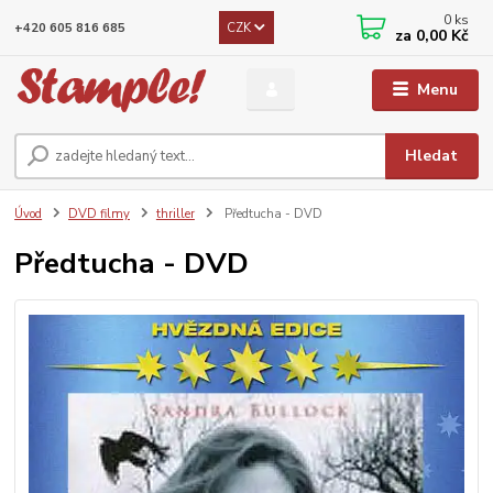
0
ks
CZK
+420 605 816 685
za
0,00 Kč
Menu
Hledat
Úvod
DVD filmy
thriller
Předtucha - DVD
Předtucha - DVD