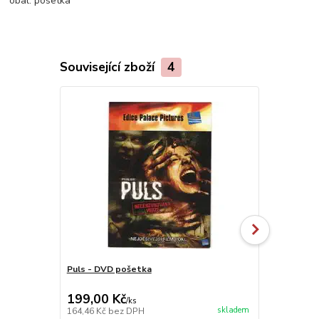
obal:
posetka
Související zboží
4
Puls - DVD pošetka
Komisařka ( o
digipack DV
199,00 Kč
999,00 K
/
ks
skladem
164,46 Kč
bez DPH
825,62 Kč
be