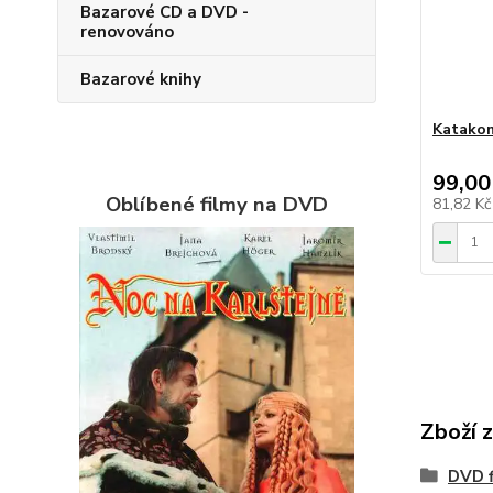
Bazarové CD a DVD -
renovováno
Bazarové knihy
Katakom
99,00
Oblíbené filmy na DVD
81,82 K
Zboží 
DVD f