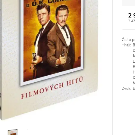
2 
2 4
Číslo p
Hrají:
B
D
J
L
E
H
D
M
Zvuk:
E