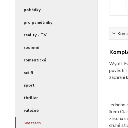
pohádky
pro pamětníky
Kompl
reality - TV
rodinné
Komple
romantické
Wyatt Ear
pověstí z
sci-fi
zachrání 
sport
thriller
Jednoho d
válečné
Ikem Clan
zákona se
western
druhé str