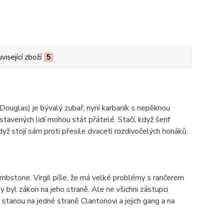
visející zboží
5
 Douglas) je bývalý zubař, nyní karbaník s nepěknou
stavených lidí mohou stát přátelé. Stačí, když šerif
yž stojí sám proti přesile dvaceti rozdivočelých honáků.
mbstone. Virgil píše, že má velké problémy s rančerem
 byl zákon na jeho straně. Ale ne všichni zástupci
ě stanou na jedné straně Clantonovi a jejich gang a na