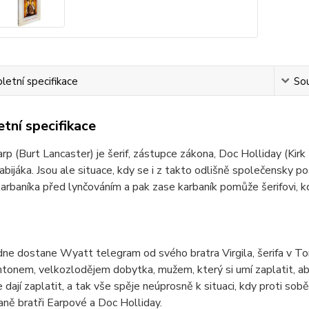
etní specifikace
Sou
tní specifikace
p (Burt Lancaster) je šerif, zástupce zákona, Doc Holliday (Kirk
abijáka. Jsou ale situace, kdy se i z takto odlišně společensky po
karbaníka před lynčováním a pak zase karbaník pomůže šerifovi, kd
ne dostane Wyatt telegram od svého bratra Virgila, šerifa v To
tonem, velkozlodějem dobytka, mužem, který si umí zaplatit, aby
 dají zaplatit, a tak vše spěje neúprosně k situaci, kdy proti sob
aně bratři Earpové a Doc Holliday.