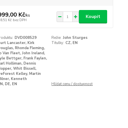
999,00 Kč
/
ks
Koupit
78,51 Kč
bez DPH
roduktu:
DVD008529
Režie:
John Sturges
urt Lancaster, Kirk
Titulky:
CZ, EN
ouglas, Rhonda Fleming,
o Van Fleet, John Ireland,
yle Bettger, Frank Faylen,
arl Holliman, Dennis
opper, Whit Bissell,
eForest Kelley, Martin
ilner, Kenneth
N, DE, EN
Hlídat cenu / dostupnost