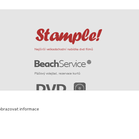
Nejširší velkoobchodní nabídka dvd filmů
Plážový volejbal, rezervace kurtů
Filmové novinky na DVD a Blu-Ray
obrazovat informace