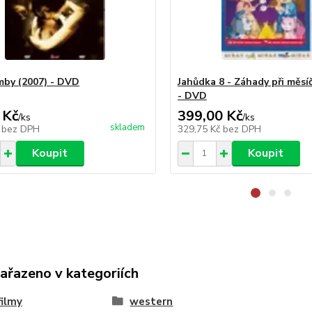
by (2007) - DVD
Jahůdka 8 - Záhady při měsí
- DVD
 Kč
399,00 Kč
/
ks
/
ks
skladem
č
bez DPH
329,75 Kč
bez DPH
Koupit
Koupit
zařazeno v kategoriích
ilmy
western