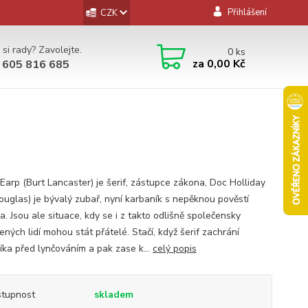
Přihlášení
CZK
 si rady? Zavolejte.
0
ks
za
0,00 Kč
 605 816 685
Earp (Burt Lancaster) je šerif, zástupce zákona, Doc Holliday
Douglas) je bývalý zubař, nyní karbaník s nepěknou pověstí
a. Jsou ale situace, kdy se i z takto odlišně společensky
ných lidí mohou stát přátelé. Stačí, když šerif zachrání
íka před lynčováním a pak zase k...
celý popis
tupnost
skladem