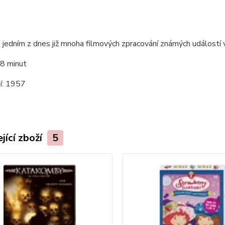
 jedním z dnes již mnoha filmových zpracování známých událostí vr
8 minut
í:
1957
jící zboží
5