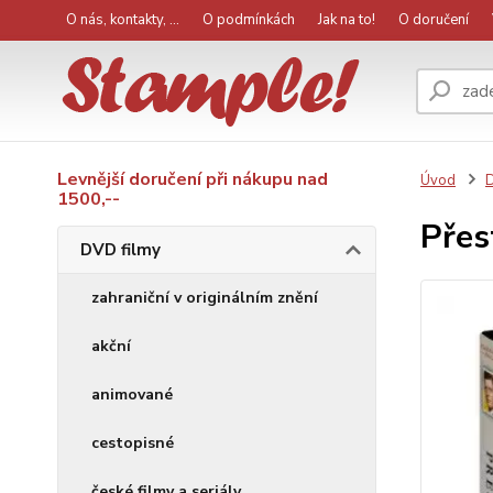
O nás, kontakty, ...
O podmínkách
Jak na to!
O doručení
Levnější doručení při nákupu nad
Úvod
D
1500,--
Přes
DVD filmy
zahraniční v originálním znění
akční
animované
cestopisné
české filmy a seriály