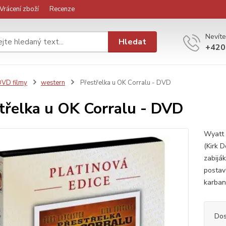
Vrácení zboží
Recenze
Nevíte
Hledat
+420
VD filmy
western
Přestřelka u OK Corralu - DVD
třelka u OK Corralu - DVD
Wyatt 
(Kirk 
zabiják
postave
karban
Dos