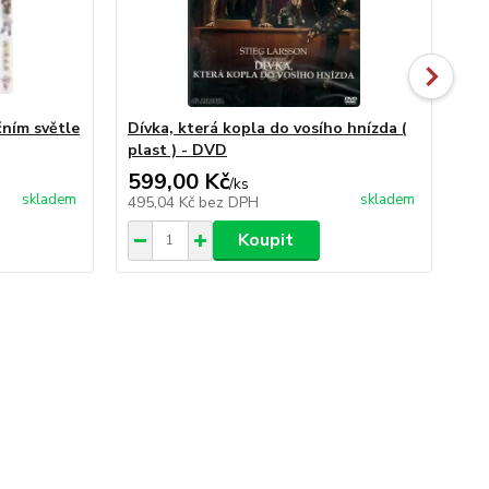
čním světle
Dívka, která kopla do vosího hnízda (
Win
plast ) - DVD
599,00 Kč
99
/
ks
skladem
skladem
495,04 Kč
bez DPH
81
Koupit