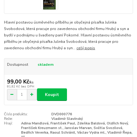
Hlavní postavou úsměvného příběhu je obyčejná písařka Julinka
Svobodová, která pracuje pro zavedenou obchodní firmu Hrubý a syn a
bydlí v podnájmu u švadleny paní Pokorné. Hlavní postavou úsměvného
příběhu je obyčejná písařka Julinka Svobodová, která pracuje pro
zavedenou obchodní firmu Hrubý a syn...
celý popis
Dostupnost
skladem
99,00 Kč
/
ks
81,82 Kč
bez DPH
Koupit
Číslo produktu:
DVD000776
Režie:
Vladimír Slavínský
Hrají:
Adina Mandlová, František Paul, Zdeňka Baldová, Oldřich Nový,
František Kreuzmann st., Jaroslav Marvan, Světla Svozilová,
Bedřich Veverka, Raoul Schránil, Václav Vydra ml., Vladimír Řepa,