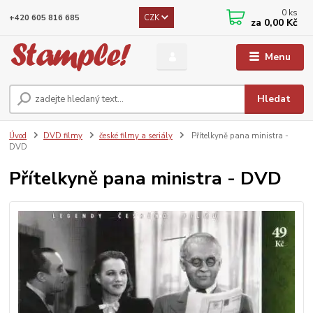
0
ks
CZK
+420 605 816 685
za
0,00 Kč
Menu
Hledat
Úvod
DVD filmy
české filmy a seriály
Přítelkyně pana ministra -
DVD
Přítelkyně pana ministra - DVD