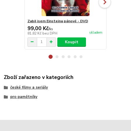
Zabil jsem Einsteina pánové - DVD
Kráska v ne
99,00 Kč
99,00 Kč
/
ks
skladem
81,82 Kč
bez DPH
81,82 Kč
bez
Koupit
Zboží zařazeno v kategoriích
české filmy a seriály
pro pamětníky