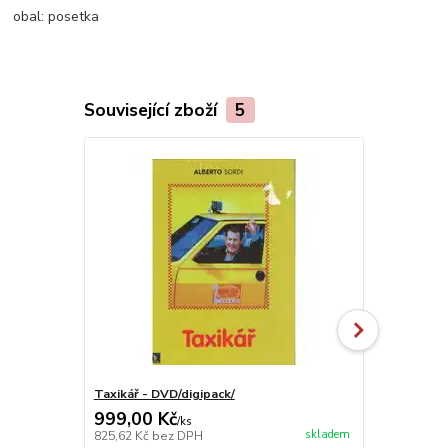
obal:
posetka
Související zboží
5
Taxikář - DVD/digipack/
Sestřička v 
999,00 Kč
99,00 Kč
/
ks
skladem
825,62 Kč
bez DPH
81,82 Kč
bez