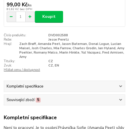
99,00 Kč
/
ks
81,82 Kč
bez DPH
Koupit
Číslo produktu:
DVD002588
Režie:
Jesse Peretz
Hrají:
Zach Braff, Amanda Peet, Jason Bateman, Donal Logue, Lucian
Maisel, Josh Charles, Mia Farrow, Charles Grodin, Ian Hyland, Amy
Poehler, Romany Malco, Marin Hinkle, Yul Vazquez, Fred Armisen,
Amy
Titulky:
CZ
Zvuk:
CZ, EN
Hlídat cenu / dostupnost
Kompletní specifikace
Související zboží
5
Kompletní specifikace
Není to pracovní. Je to osobní.Právnička Sofie (Amanda Peet) vždy