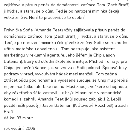
zajišťovala přísun peněz do domácnosti, zatímco Tom (Zach Braff)
ji hýčkal a staral se o dům. Teď je po narození miminka čekají
velké změny. Není to pracovní. Je to osobní.
Právnička Sofie (Amanda Peet) vždy zajišťovala přísun peněz do
domácnosti, zatímco Tom (Zach Braff) ji hýčkal a staral se o dům.
Teď je po narození miminka čekají velké změny. Sofie se rozhodne
užít si mateřskou dovolenou… Tom nastupuje jako asistent
marketingu v reklamní agentuře. Jeho šéfem je Chip (Jason
Bateman), který od střední školy Sofii miluje. Příchod Toma je pro
Chipa jedinečná šance, jak se znovu o Sofii pokusit. Špinavé triky,
podrazy v práci, vyvolávání hádek mezi manželi. Tom začíná
ztrácet půdu pod nohama a vyděšeně sleduje, že Chip mu přebírá
nejen manželku, ale také rodinu. Musí zapojit veškeré schopnosti,
aby zákeřného šéfa zastavil… < br /> Hlavní role v romantické
komedii si zahráli Amanda Peet (Můj soused zabiják 1,2, Lepší
pozdě nežli později), Jason Bateman (Království, Rozchod!) a Zach
Braff.
délka:
93 minut
rok vydání:
2006