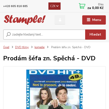
0
ks
CZK
+420 605 816 685
za
0,00 Kč
Menu
Hledat
Úvod
DVD filmy
komedie
Prodám šéfa zn. Spěchá - DVD
Prodám šéfa zn. Spěchá - DVD