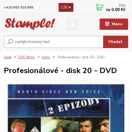
0
ks
CZK
+420 605 816 685
za
0,00 Kč
Menu
Hledat
Úvod
DVD filmy
krimi
Profesionálové - disk 20 - DVD
Profesionálové - disk 20 - DVD