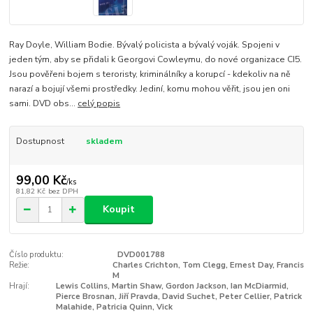
Ray Doyle, William Bodie. Bývalý policista a bývalý voják. Spojeni v
jeden tým, aby se přidali k Georgovi Cowleymu, do nové organizace CI5.
Jsou pověřeni bojem s teroristy, kriminálníky a korupcí - kdekoliv na ně
narazí a bojují všemi prostředky. Jediní, komu mohou věřit, jsou jen oni
sami. DVD obs...
celý popis
Dostupnost
skladem
99,00 Kč
/
ks
81,82 Kč
bez DPH
Koupit
Číslo produktu:
DVD001788
Režie:
Charles Crichton, Tom Clegg, Ernest Day, Francis
M
Hrají:
Lewis Collins, Martin Shaw, Gordon Jackson, Ian McDiarmid,
Pierce Brosnan, Jiří Pravda, David Suchet, Peter Cellier, Patrick
Malahide, Patricia Quinn, Vick