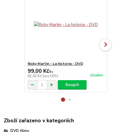
Ricky Martin - La historia - DVD
Rákosníček 
99,00 Kč
99,00 Kč
/
ks
skladem
81,82 Kč
bez DPH
81,82 Kč
bez
Koupit
Zboží zařazeno v kategoriích
DVD filmy