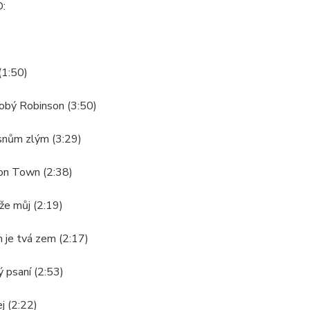
:
 (1:50)
obý Robinson (3:50)
snům zlým (3:29)
ton Town (2:38)
že můj (2:19)
 je tvá zem (2:17)
 psaní (2:53)
ej (2:22)