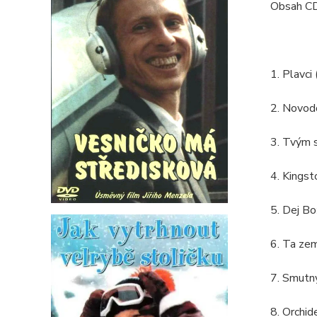
Obsah CD
1. Plavci
2. Novod
3. Tvým 
4. Kings
5. Dej Bo
6. Ta zem
7. Smutný
8. Orchid