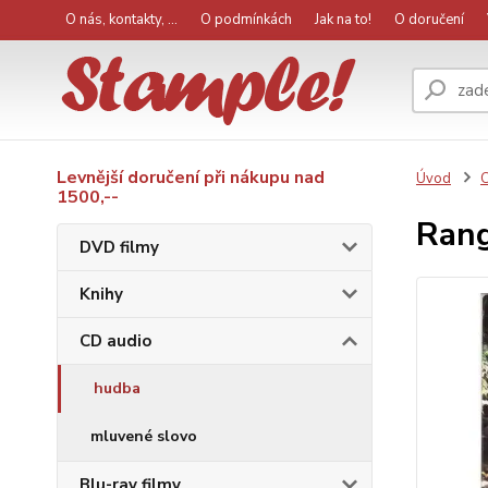
O nás, kontakty, ...
O podmínkách
Jak na to!
O doručení
Levnější doručení při nákupu nad
Úvod
C
1500,--
Rang
DVD filmy
Knihy
CD audio
hudba
mluvené slovo
Blu-ray filmy