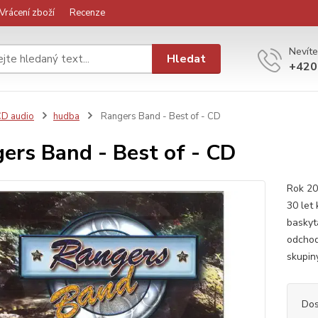
Vrácení zboží
Recenze
Nevíte
Hledat
+420
D audio
hudba
Rangers Band - Best of - CD
ers Band - Best of - CD
Rok 201
30 let 
baskyt
odchod
skupin
Dos