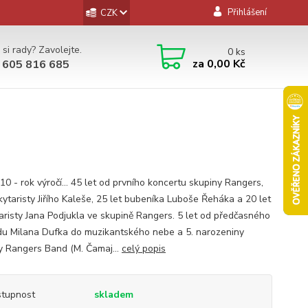
Přihlášení
CZK
 si rady? Zavolejte.
0
ks
za
0,00 Kč
 605 816 685
0 - rok výročí... 45 let od prvního koncertu skupiny Rangers,
kytaristy Jiřího Kaleše, 25 let bubeníka Luboše Řeháka a 20 let
aristy Jana Podjukla ve skupině Rangers. 5 let od předčasného
u Milana Dufka do muzikantského nebe a 5. narozeniny
y Rangers Band (M. Čamaj...
celý popis
tupnost
skladem