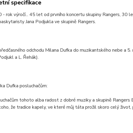
tní specifikace
- rok výročí... 45 let od prvního koncertu skupiny Rangers, 30 l
baskytaristy Jana Podjukla ve skupině Rangers.
předčasného odchodu Milana Dufka do muzikantského nebe a 5. n
Podjukl a L. Řehák).
rka Dufka posluchačům:
sluchačům tohoto alba radost z dobré muziky a skupině Rangers
oho, že tradice kapely, ve které můj táta prožil skoro celý život, 