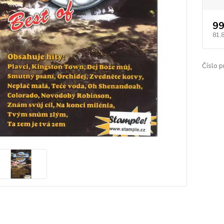
99
81,
Číslo p