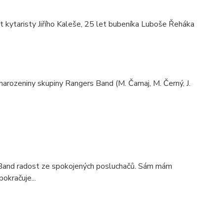
et kytaristy Jiřího Kaleše, 25 let bubeníka Luboše Řeháka
arozeniny skupiny Rangers Band (M. Čamaj, M. Černý, J.
 Band radost ze spokojených posluchačů. Sám mám
pokračuje...