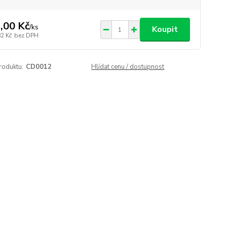
,00 Kč
/
ks
Koupit
82 Kč
bez DPH
roduktu:
CD0012
Hlídat cenu / dostupnost