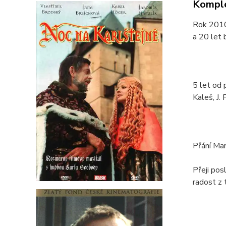
Komple
Rok 2010 
a 20 let 
5 let od 
Kaleš, J. 
Přání Ma
Přeji po
radost z t