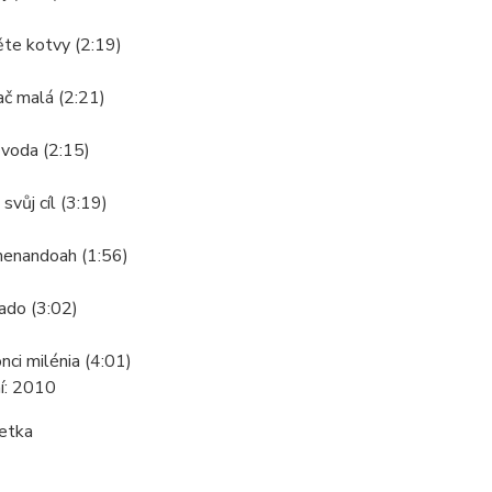
ěte kotvy (2:19)
ač malá (2:21)
 voda (2:15)
svůj cíl (3:19)
henandoah (1:56)
ado (3:02)
nci milénia (4:01)
í:
2010
etka