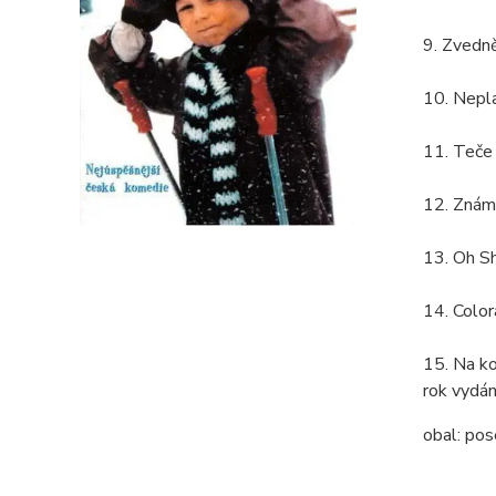
9. Zvedn
10. Nepl
11. Teče
12. Znám 
13. Oh S
14. Color
15. Na ko
rok vydán
obal:
pos