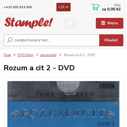
0
ks
CZK
+420 605 816 685
za
0,00 Kč
Menu
Hledat
Úvod
DVD filmy
romantické
Rozum a cit 2 - DVD
Rozum a cit 2 - DVD