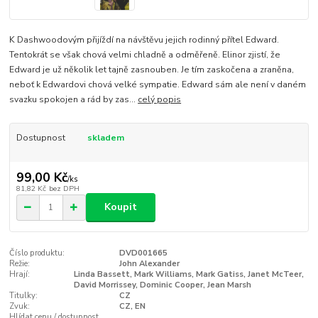
K Dashwoodovým přijíždí na návštěvu jejich rodinný přítel Edward.
Tentokrát se však chová velmi chladně a odměřeně. Elinor zjistí, že
Edward je už několik let tajně zasnouben. Je tím zaskočena a zraněna,
neboť k Edwardovi chová velké sympatie. Edward sám ale není v daném
svazku spokojen a rád by zas...
celý popis
Dostupnost
skladem
99,00 Kč
/
ks
81,82 Kč
bez DPH
Koupit
Číslo produktu:
DVD001665
Režie:
John Alexander
Hrají:
Linda Bassett, Mark Williams, Mark Gatiss, Janet McTeer,
David Morrissey, Dominic Cooper, Jean Marsh
Titulky:
CZ
Zvuk:
CZ, EN
Hlídat cenu / dostupnost