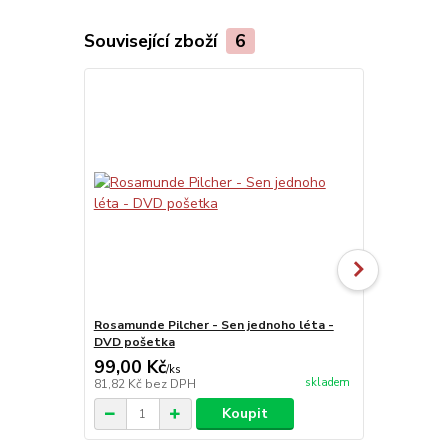
Související zboží
6
Rosamunde Pilcher - Sen jednoho léta -
Rosamunde Pi
DVD pošetka
DVD
99,00 Kč
199,00 K
/
ks
skladem
81,82 Kč
bez DPH
164,46 Kč
be
Koupit