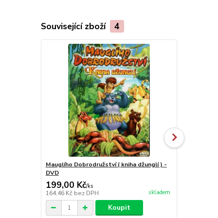
Související zboží
4
Mauglího Dobrodružství ( kniha džunglí ) -
Na divoké v
DVD
199,00 Kč
99,00 Kč
/
ks
skladem
164,46 Kč
bez DPH
81,82 Kč
bez
Koupit