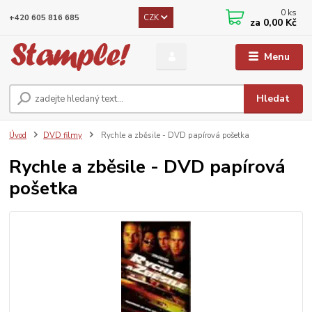
0
ks
CZK
+420 605 816 685
za
0,00 Kč
Menu
Hledat
Úvod
DVD filmy
Rychle a zběsile - DVD papírová pošetka
Rychle a zběsile - DVD papírová
pošetka