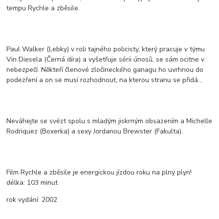
tempu Rychle a zběsile.
Paul Walker (Lebky) v roli tajného policisty, který pracuje v týmu
Vin Diesela (Černá díra) a vyšetřuje sérii únosů, se sám ocitne v
nebezpečí. Někteří členové zločineckého ganagu ho uvrhnou do
podezření a on se musí rozhodnout, na kterou stranu se přidá...
Neváhejte se svézt spolu s mladým jiskrným obsazením a Michelle
Rodriquez (Boxerka) a sexy Jordanou Brewster (Fakulta).
Film Rychle a zběsile je energickou jízdou roku na plný plyn!
délka:
103 minut
rok vydání:
2002