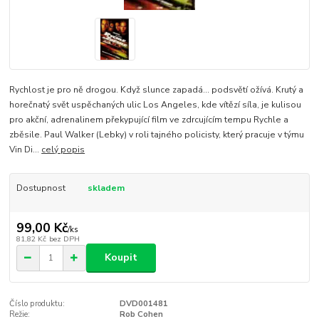
Rychlost je pro ně drogou. Když slunce zapadá... podsvětí ožívá. Krutý a
horečnatý svět uspěchaných ulic Los Angeles, kde vítězí síla, je kulisou
pro akční, adrenalinem překypující film ve zdrcujícím tempu Rychle a
zběsile. Paul Walker (Lebky) v roli tajného policisty, který pracuje v týmu
Vin Di...
celý popis
Dostupnost
skladem
99,00 Kč
/
ks
81,82 Kč
bez DPH
Koupit
Číslo produktu:
DVD001481
Režie:
Rob Cohen