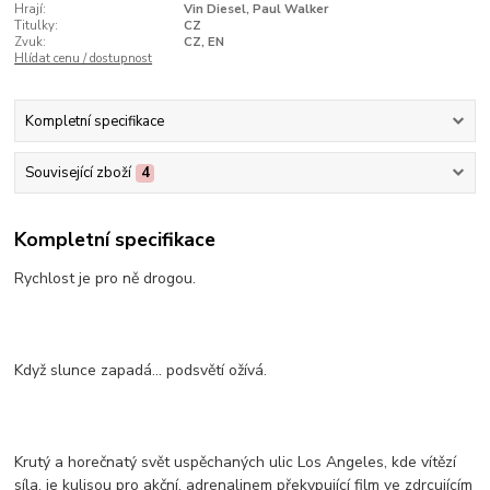
Hrají:
Vin Diesel, Paul Walker
Titulky:
CZ
Zvuk:
CZ, EN
Hlídat cenu / dostupnost
Kompletní specifikace
Související zboží
4
Kompletní specifikace
Rychlost je pro ně drogou.
Když slunce zapadá... podsvětí ožívá.
Krutý a horečnatý svět uspěchaných ulic Los Angeles, kde vítězí
síla, je kulisou pro akční, adrenalinem překypující film ve zdrcujícím