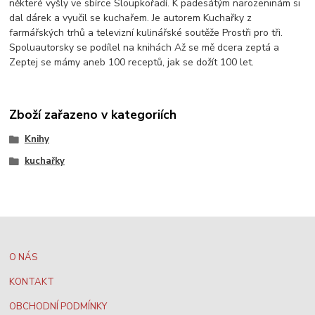
některé vyšly ve sbírce Sloupkořadí. K padesátým narozeninám si
dal dárek a vyučil se kuchařem. Je autorem Kuchařky z
farmářských trhů a televizní kulinářské soutěže Prostři pro tři.
Spoluautorsky se podílel na knihách Až se mě dcera zeptá a
Zeptej se mámy aneb 100 receptů, jak se dožít 100 let.
Zboží zařazeno v kategoriích
Knihy
kuchařky
O NÁS
KONTAKT
OBCHODNÍ PODMÍNKY