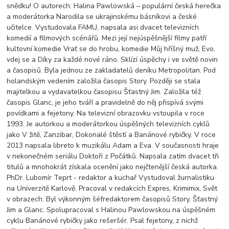
snědku! O autorech: Halina Pawlowská – populární česká herečka
a moderátorka Narodila se ukrajinskému básníkovi a české
učitelce. Vystudovala FAMU, napsala asi dvacet televizních
komedií a filmových scénářů. Mezi její nejúspěšnější filmy patří
kultovní komedie Vrať se do hrobu, komedie Můj hříšný muž, Evo,
vdej se a Díky za každé nové ráno. Sklízí úspěchy i ve světě novin
a časopisů. Byla jednou ze zakladatelů deníku Metropolitan. Pod
holandským vedením založila časopis Story. Později se stala
majitelkou a vydavatelkou časopisu Šťastný Jim. Založila též
časopis Glanc, je jeho tváří a pravidelně do něj přispívá svými
povídkami a fejetony. Na televizní obrazovku vstoupila v roce
1993. Je autorkou a moderátorkou úspěšných televizních cyklů
jako V žitě, Zanzibar, Dokonalé štěstí a Banánové rybičky. V roce
2013 napsala libreto k muzikálu Adam a Eva. V současnosti hraje
v nekonečném seriálu Doktoři z Počátků. Napsala zatím dvacet tři
titulů a mnohokrát získala ocenění jako nejčtenější česká autorka.
PhDr. Lubomír Teprt - redaktor a kuchař Vystudoval žurnalistiku
na Univerzitě Karlově. Pracoval v redakcích Expres, Krimimix, Svět
v obrazech. Byl výkonným šéfredaktorem časopisů Story, Šťastný
Jim a Glanc. Spolupracoval s Halinou Pawlowskou na úspěšném
cyklu Banánové rybičky jako rešeršér. Psal fejetony, z nichž