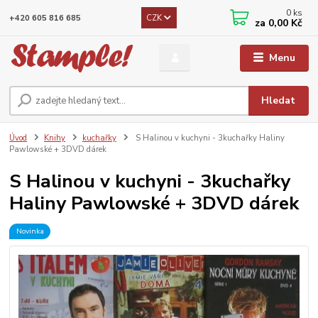
0
ks
CZK
+420 605 816 685
za
0,00 Kč
Menu
Hledat
Úvod
Knihy
kuchařky
S Halinou v kuchyni - 3kuchařky Haliny
Pawlowské + 3DVD dárek
S Halinou v kuchyni - 3kuchařky
Haliny Pawlowské + 3DVD dárek
Novinka