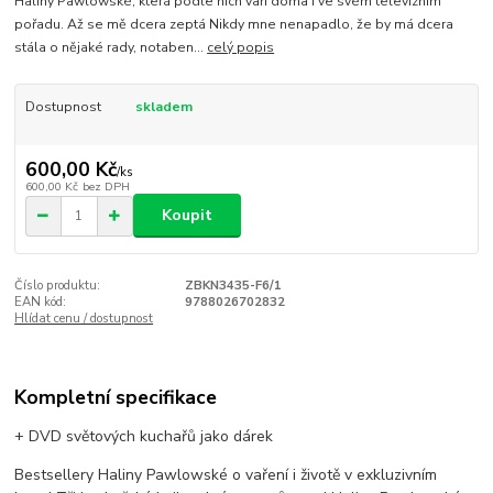
Haliny Pawlowské, která podle nich vaří doma i ve svém televizním
pořadu. Až se mě dcera zeptá Nikdy mne nenapadlo, že by má dcera
stála o nějaké rady, notaben...
celý popis
Dostupnost
skladem
600,00 Kč
/
ks
600,00 Kč
bez DPH
Koupit
Číslo produktu:
ZBKN3435-F6/1
EAN kód:
9788026702832
Hlídat cenu / dostupnost
Kompletní specifikace
+ DVD světových kuchařů jako dárek
Bestsellery Haliny Pawlowské o vaření i životě v exkluzivním