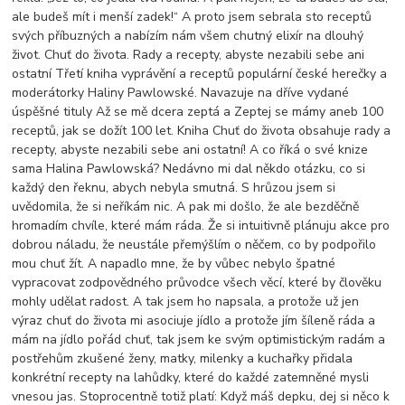
ale budeš mít i menší zadek!“ A proto jsem sebrala sto receptů
svých příbuzných a nabízím nám všem chutný elixír na dlouhý
život. Chuť do života. Rady a recepty, abyste nezabili sebe ani
ostatní Třetí kniha vyprávění a receptů populární české herečky a
moderátorky Haliny Pawlowské. Navazuje na dříve vydané
úspěšné tituly Až se mě dcera zeptá a Zeptej se mámy aneb 100
receptů, jak se dožít 100 let. Kniha Chuť do života obsahuje rady a
recepty, abyste nezabili sebe ani ostatní! A co říká o své knize
sama Halina Pawlowská? Nedávno mi dal někdo otázku, co si
každý den řeknu, abych nebyla smutná. S hrůzou jsem si
uvědomila, že si neříkám nic. A pak mi došlo, že ale bezděčně
hromadím chvíle, které mám ráda. Že si intuitivně plánuju akce pro
dobrou náladu, že neustále přemýšlím o něčem, co by podpořilo
mou chuť žít. A napadlo mne, že by vůbec nebylo špatné
vypracovat zodpovědného průvodce všech věcí, které by člověku
mohly udělat radost. A tak jsem ho napsala, a protože už jen
výraz chuť do života mi asociuje jídlo a protože jím šíleně ráda a
mám na jídlo pořád chuť, tak jsem ke svým optimistickým radám a
postřehům zkušené ženy, matky, milenky a kuchařky přidala
konkrétní recepty na lahůdky, které do každé zatemněné mysli
vnesou jas. Stoprocentně totiž platí: Když máš depku, dej si něco k