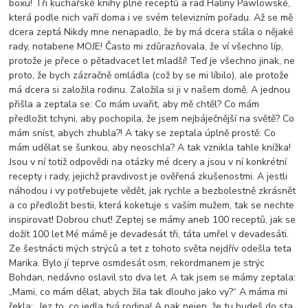
boxu! Tři kuchařské knihy plné receptů a rad Haliny Pawlowské,
která podle nich vaří doma i ve svém televizním pořadu. Až se mě
dcera zeptá Nikdy mne nenapadlo, že by má dcera stála o nějaké
rady, notabene MOJE! Často mi zdůrazňovala, že ví všechno líp,
protože je přece o pětadvacet let mladší! Teď je všechno jinak, ne
proto, že bych zázračně omládla (což by se mi líbilo), ale protože
má dcera si založila rodinu. Založila si ji v našem domě. A jednou
přišla a zeptala se: Co mám uvařit, aby mě chtěl? Co mám
předložit tchyni, aby pochopila, že jsem nejbáječnější na světě? Co
mám sníst, abych zhubla?! A taky se zeptala úplně prostě: Co
mám udělat se šunkou, aby neoschla? A tak vznikla tahle knížka!
Jsou v ní totiž odpovědi na otázky mé dcery a jsou v ní konkrétní
recepty i rady, jejichž pravdivost je ověřená zkušenostmi. A jestli
náhodou i vy potřebujete vědět, jak rychle a bezbolestně zkrásnět
a co předložit bestii, která koketuje s vaším mužem, tak se nechte
inspirovat! Dobrou chuť! Zeptej se mámy aneb 100 receptů, jak se
dožít 100 let Mé mámě je devadesát tři, táta umřel v devadesáti.
Ze šestnácti mých strýců a tet z tohoto světa nejdřív odešla teta
Marika. Bylo jí teprve osmdesát osm, rekordmanem je strýc
Bohdan, nedávno oslavil sto dva let. A tak jsem se mámy zeptala:
„Mami, co mám dělat, abych žila tak dlouho jako vy?“ A máma mi
řekla: „Jez to, co jedla tvá rodina! A pak nejen, že tu budeš do sta,