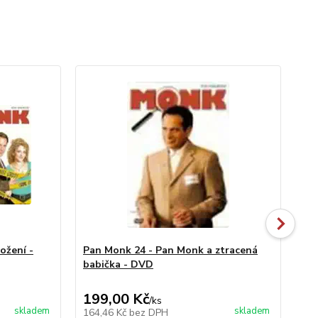
ožení -
Pan Monk 24 - Pan Monk a ztracená
Pa
babička - DVD
pl
199,00 Kč
19
/
ks
skladem
skladem
164,46 Kč
bez DPH
16