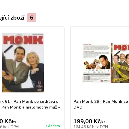
jící zboží
6
k 61 - Pan Monk se setkává s
Pan Monk 26 - Pan Monk se 
 Pan Monk a malomocný muž -
DVD
0 Kč
199,00 Kč
/
ks
/
ks
skladem
Kč
bez DPH
164,46 Kč
bez DPH