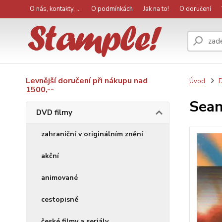
O nás, kontakty, ...
O podmínkách
Jak na to!
O doručení
Levnější doručení při nákupu nad
Úvod
D
1500,--
Sean
DVD filmy
zahraniční v originálním znění
akční
animované
cestopisné
české filmy a seriály