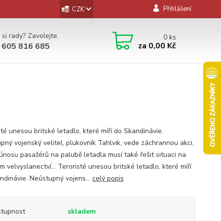
Přihlášení
CZK
 si rady? Zavolejte.
0
ks
za
0,00 Kč
 605 816 685
té unesou britské letadlo, které míří do Skandinávie.
pný vojenský velitel, plukovník Tahlvik, vede záchrannou akci,
únosu pasažérů na palubě letadla musí také řešit situaci na
m velvyslanectví... Teroristé unesou britské letadlo, které míří
ndinávie. Neústupný vojens...
celý popis
tupnost
skladem