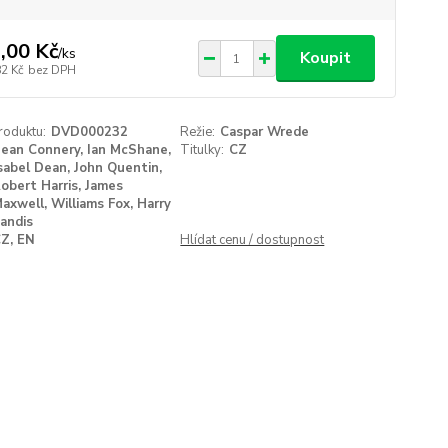
,00 Kč
/
ks
Koupit
82 Kč
bez DPH
roduktu:
DVD000232
Režie:
Caspar Wrede
ean Connery, Ian McShane,
Titulky:
CZ
sabel Dean, John Quentin,
obert Harris, James
axwell, Williams Fox, Harry
andis
Z, EN
Hlídat cenu / dostupnost