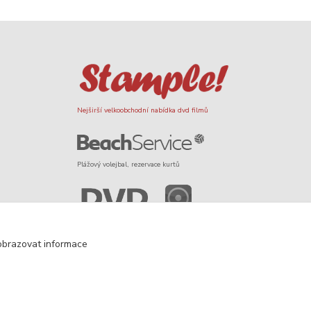
Nejširší velkoobchodní nabídka dvd filmů
Plážový volejbal, rezervace kurtů
Filmové novinky na DVD a Blu-Ray
obrazovat informace