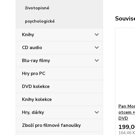
životopisné
Souvise
psychologické
Knihy
CD audio
Blu-ray filmy
Hry pro PC
DVD kolekce
Knihy kolekce
Pan Mon
otcem +
Hry, dárky
DVD
Zboží pro filmové fanoušky
199,0
164,46 