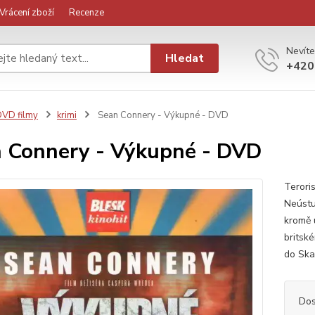
Vrácení zboží
Recenze
Nevíte
Hledat
+420
VD filmy
krimi
Sean Connery - Výkupné - DVD
 Connery - Výkupné - DVD
Teroris
Neústu
kromě 
britské
do Ska
Dos