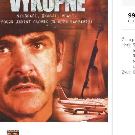
99
81,
Číslo p
Hrají:
S
I
R
M
L
Zvuk:
C