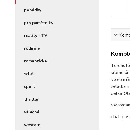
pohádky
pro pamětníky
Kompl
reality - TV
rodinné
Komple
romantické
Teroristé
kromě úno
sci-fi
které míř
letadla m
sport
délka:
98
thriller
rok vydán
válečné
obal:
pos
western