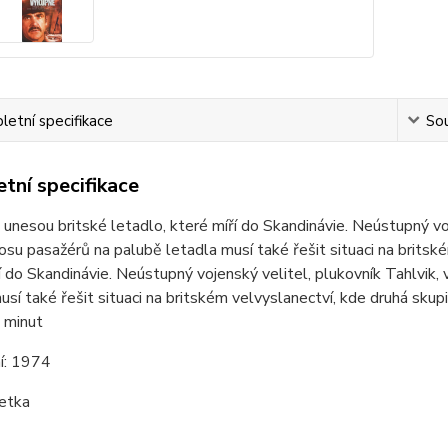
etní specifikace
Sou
tní specifikace
 unesou britské letadlo, které míří do Skandinávie. Neústupný voj
su pasažérů na palubě letadla musí také řešit situaci na britské
í do Skandinávie. Neústupný vojenský velitel, plukovník Tahlvik
usí také řešit situaci na britském velvyslanectví, kde druhá skupin
 minut
í:
1974
etka