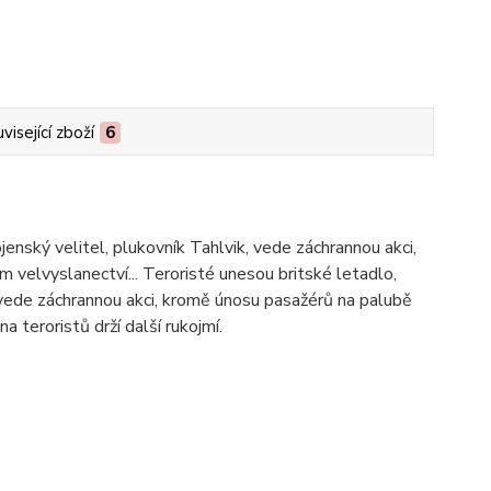
visející zboží
6
enský velitel, plukovník Tahlvik, vede záchrannou akci,
m velvyslanectví... Teroristé unesou britské letadlo,
, vede záchrannou akci, kromě únosu pasažérů na palubě
a teroristů drží další rukojmí.