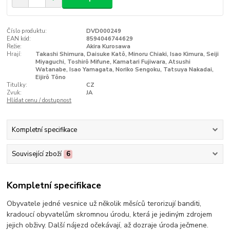
Číslo produktu:
DVD000249
EAN kód:
8594046744629
Režie:
Akira Kurosawa
Hrají:
Takashi Shimura, Daisuke Katô, Minoru Chiaki, Isao Kimura, Seiji
Miyaguchi, Toshirô Mifune, Kamatari Fujiwara, Atsushi
Watanabe, Isao Yamagata, Noriko Sengoku, Tatsuya Nakadai,
Eijirô Tôno
Titulky:
CZ
Zvuk:
JA
Hlídat cenu / dostupnost
Kompletní specifikace
Související zboží
6
Kompletní specifikace
Obyvatele jedné vesnice už několik měsíců terorizují banditi,
kradoucí obyvatelům skromnou úrodu, která je jediným zdrojem
jejich obživy. Další nájezd očekávají, až dozraje úroda ječmene.