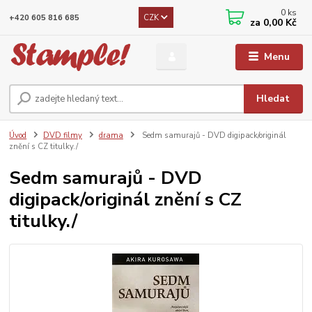
0
ks
CZK
+420 605 816 685
za
0,00 Kč
Menu
Hledat
Úvod
DVD filmy
drama
Sedm samurajů - DVD digipack/originál
znění s CZ titulky./
Sedm samurajů - DVD
digipack/originál znění s CZ
titulky./