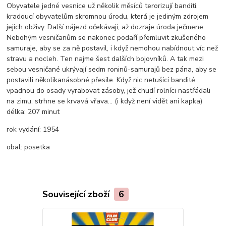
Obyvatele jedné vesnice už několik měsíců terorizují banditi,
kradoucí obyvatelům skromnou úrodu, která je jediným zdrojem
jejich obživy. Další nájezd očekávají, až dozraje úroda ječmene.
Nebohým vesničanům se nakonec podaří přemluvit zkušeného
samuraje, aby se za ně postavil, i když nemohou nabídnout víc než
stravu a nocleh. Ten najme šest dalších bojovníků. A tak mezi
sebou vesničané ukrývají sedm roninů-samurajů bez pána, aby se
postavili několikanásobné přesile. Když nic netušící bandité
vpadnou do osady vyrabovat zásoby, jež chudí rolníci nastřádali
na zimu, strhne se krvavá vřava… (i když není vidět ani kapka)
délka:
207 minut
rok vydání:
1954
obal:
posetka
Související zboží
6