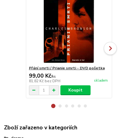
Přání smrti / Prianie smrti - DVD pošetka
Bratrstvo 
99,00 Kč
99,00 Kč
/
ks
skladem
81,82 Kč
bez DPH
81,82 Kč
bez
Koupit
Zboží zařazeno v kategoriích