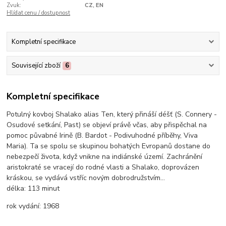
Zvuk:
CZ, EN
Hlídat cenu / dostupnost
Kompletní specifikace
Související zboží
6
Kompletní specifikace
Potulný kovboj Shalako alias Ten, který přináší déšť (S. Connery -
Osudové setkání, Past) se objeví právě včas, aby přispěchal na
pomoc půvabné Irině (B. Bardot - Podivuhodné příběhy, Viva
Maria). Ta se spolu se skupinou bohatých Evropanů dostane do
nebezpečí života, když vnikne na indiánské území. Zachránění
aristokraté se vracejí do rodné vlasti a Shalako, doprovázen
kráskou, se vydává vstříc novým dobrodružstvím...
délka:
113 minut
rok vydání:
1968