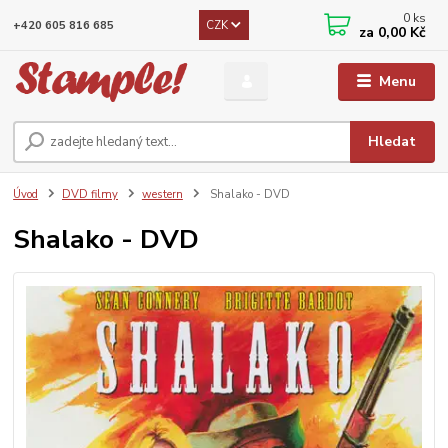
0
ks
CZK
+420 605 816 685
za
0,00 Kč
Menu
Hledat
Úvod
DVD filmy
western
Shalako - DVD
Shalako - DVD