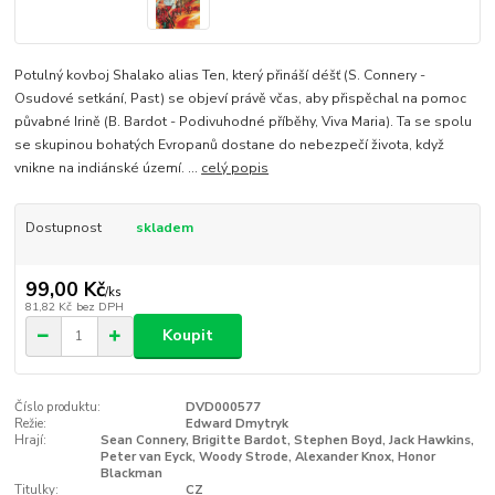
Potulný kovboj Shalako alias Ten, který přináší déšť (S. Connery -
Osudové setkání, Past) se objeví právě včas, aby přispěchal na pomoc
půvabné Irině (B. Bardot - Podivuhodné příběhy, Viva Maria). Ta se spolu
se skupinou bohatých Evropanů dostane do nebezpečí života, když
vnikne na indiánské území. ...
celý popis
Dostupnost
skladem
99,00 Kč
/
ks
81,82 Kč
bez DPH
Koupit
Číslo produktu:
DVD000577
Režie:
Edward Dmytryk
Hrají:
Sean Connery, Brigitte Bardot, Stephen Boyd, Jack Hawkins,
Peter van Eyck, Woody Strode, Alexander Knox, Honor
Blackman
Titulky:
CZ