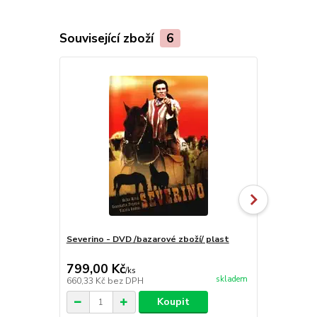
Související zboží
6
Severino - DVD /bazarové zboží/ plast
Poslední mo
český ) pla
799,00 Kč
999,00 K
/
ks
skladem
660,33 Kč
bez DPH
825,62 Kč
be
Koupit