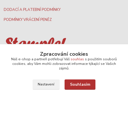
DODACÍ A PLATEBNÍ PODMÍNKY
PODMÍNKY VRÁCENÍ PENĚZ
Zpracování cookies
Nejširší velkoobchodní nabídka dvd filmů
Náš e-shop a partneři potřebují Váš
souhlas
s použitím souborů
cookies, aby Vám mohli zobrazovat informace týkající se Vašich
zájmů.
Plážový volejbal, rezervace kurtů
Souhlasím
Nastavení
Filmové novinky na DVD a Blu-Ray