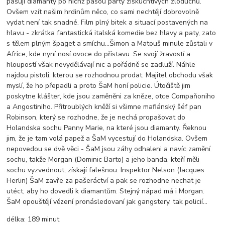
pašují diamanty po nichž pasou party ziskuchtivých zloduchů.
Ovšem vzít našim hrdinům něco, co sami nechtějí dobrovolně
vydat není tak snadné. Film plný bitek a situací postavených na
hlavu - zkrátka fantastická italská komedie bez hlavy a paty, zato
s tělem plným špaget a smíchu...Šimon a Matouš minule zůstali v
Africe, kde nyní nosí ovoce do přístavu. Se svojí žravostí a
hloupostí však nevydělávají nic a pořádně se zadluží. Náhle
najdou pistoli, kterou se rozhodnou prodat. Majitel obchodu však
myslí, že ho přepadli a proto ŠaM honí policie. Útočiště jim
poskytne klášter, kde jsou zaměněni za kněze, otce Compaňoniho
a Angostiniho. Přitroublých kněží si všimne mafiánský šéf pan
Robinson, který se rozhodne, že je nechá propašovat do
Holandska sochu Panny Marie, na které jsou diamanty. Řeknou
jim, že je tam volá papež a ŠaM vycestují do Holandska. Ovšem
nepovedou se dvě věci - ŠaM jsou záhy odhaleni a navíc zamění
sochu, takže Morgan (Dominic Barto) a jeho banda, kteří měli
sochu vyzvednout, získají falešnou. Inspektor Nelson (Jacques
Herlin) ŠaM zavře za pašeráctví a pak se rozhodne nechat je
utéct, aby ho dovedli k diamantům. Stejný nápad má i Morgan.
ŠaM opouštějí vězení pronásledovaní jak gangstery, tak policií...
délka:
189 minut