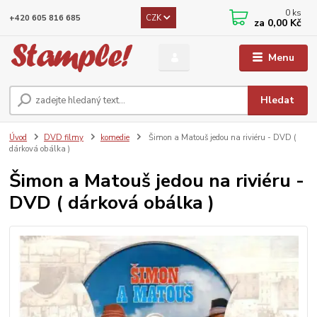
0
ks
CZK
+420 605 816 685
za
0,00 Kč
Menu
Hledat
Úvod
DVD filmy
komedie
Šimon a Matouš jedou na riviéru - DVD (
dárková obálka )
Šimon a Matouš jedou na riviéru -
DVD ( dárková obálka )