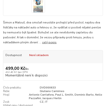
Šimon a Matouš, dva smolaři neustále prchající před policií, najdou dva
řidičáky na nákladní auto a řeknou si, že vydělat si poctivě nějaké peníze
by nemuselo být špatné. Bohužel se ale nevědomky zapletou do
pašování. A tak v domnění, že vezou přípravky proti hmyzu, jedou s
náklaďákem plným zbraní. ...
celý popis
Dostupnost
Není skladem
499,00 Kč
/
ks
412,40 Kč
bez DPH
Momentálně není k dispozici
Číslo produktu:
DVD000633
Režie:
Giuliano Carnimeo
Hrají:
Antonio Cantafora, Paul L. Smith, Dominic Barto, Nello
Pazzafini, Jacques Herlin
Zvuk:
CZ, IT
Hlídat cenu / dostupnost