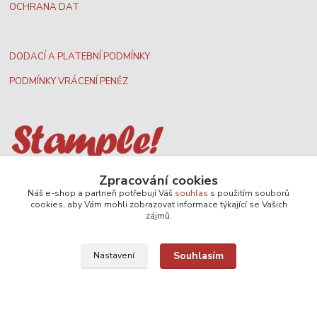
OCHRANA DAT
DODACÍ A PLATEBNÍ PODMÍNKY
PODMÍNKY VRÁCENÍ PENĚZ
Nejširší velkoobchodní nabídka dvd filmů
Zpracování cookies
Náš e-shop a partneři potřebují Váš
souhlas
s použitím souborů
cookies, aby Vám mohli zobrazovat informace týkající se Vašich
zájmů.
Plážový volejbal, rezervace kurtů
Souhlasím
Nastavení
Filmové novinky na DVD a Blu-Ray