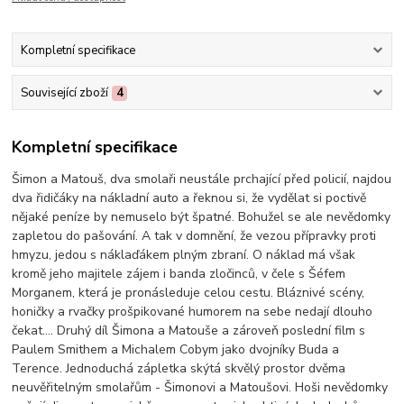
Kompletní specifikace
Související zboží
4
Kompletní specifikace
Šimon a Matouš, dva smolaři neustále prchající před policií, najdou
dva řidičáky na nákladní auto a řeknou si, že vydělat si poctivě
nějaké peníze by nemuselo být špatné. Bohužel se ale nevědomky
zapletou do pašování. A tak v domnění, že vezou přípravky proti
hmyzu, jedou s náklaďákem plným zbraní. O náklad má však
kromě jeho majitele zájem i banda zločinců, v čele s Šéfem
Morganem, která je pronásleduje celou cestu. Bláznivé scény,
honičky a rvačky prošpikované humorem na sebe nedají dlouho
čekat.... Druhý díl Šimona a Matouše a zároveň poslední film s
Paulem Smithem a Michalem Cobym jako dvojníky Buda a
Terence. Jednoduchá zápletka skýtá skvělý prostor dvěma
neuvěřitelným smolařům - Šimonovi a Matoušovi. Hoši nevědomky