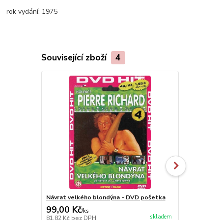
rok vydání:
1975
Související zboží
4
Návrat velkého blondýna - DVD pošetka
Útěk - DVD
99,00 Kč
99,00 Kč
/
ks
skladem
81,82 Kč
bez DPH
81,82 Kč
bez