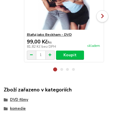
Blafuj jako Beckham - DVD
Birdman - D
99,00 Kč
199,00 K
/
ks
skladem
81,82 Kč
bez DPH
164,46 Kč
be
Koupit
Zboží zařazeno v kategoriích
DVD filmy
komedie