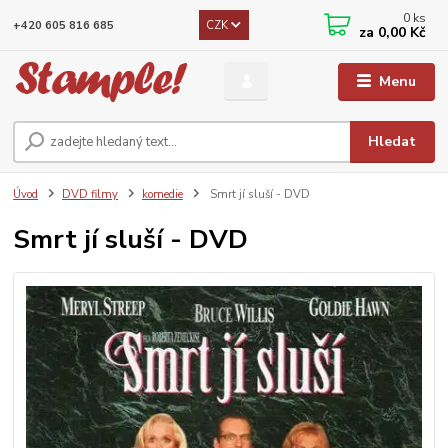
0
ks
CZK
+420 605 816 685
za
0,00 Kč
Menu
Hledat
Úvod
DVD filmy
komedie
Smrt jí sluší - DVD
Smrt jí sluší - DVD