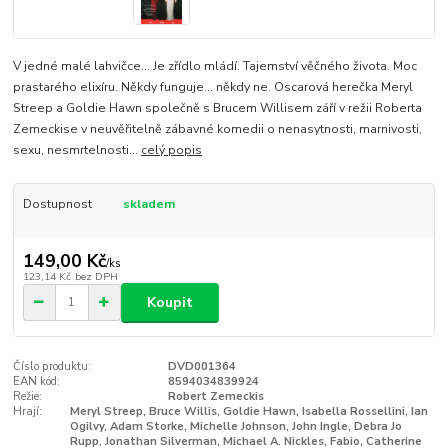
V jedné malé lahvičce... Je zřídlo mládí. Tajemství věčného života. Moc
prastarého elixíru. Někdy funguje... někdy ne. Oscarová herečka Meryl
Streep a Goldie Hawn společně s Brucem Willisem září v režii Roberta
Zemeckise v neuvěřitelně zábavné komedii o nenasytnosti, marnivosti,
sexu, nesmrtelnosti...
celý popis
Dostupnost
skladem
149,00 Kč
/
ks
123,14 Kč
bez DPH
Koupit
Číslo produktu:
DVD001364
EAN kód:
8594034839924
Režie:
Robert Zemeckis
Hrají:
Meryl Streep, Bruce Willis, Goldie Hawn, Isabella Rossellini, Ian
Ogilvy, Adam Storke, Michelle Johnson, John Ingle, Debra Jo
Rupp, Jonathan Silverman, Michael A. Nickles, Fabio, Catherine