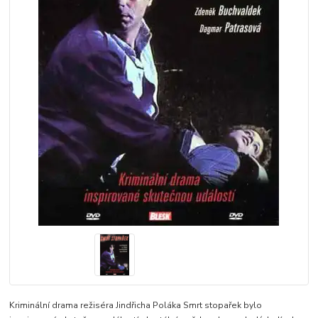
Kriminální drama režiséra Jindřicha Poláka Smrt stopařek bylo