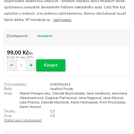
inspirované skutečnou událostí - brutální vraždou dvou mladých dívek,
spáchanou sexuálně deviantním řidičem nákladního auta. Celý film byl
natočen v reálech, a to jedinou ruční kamerou, kterou obsluhoval Josef
Vaniš.délka: 87 minutrok vy...
celý popis
Dostupnost
skladem
99,00 Kč
/
ks
81,82 Kč
bez DPH
Koupit
Číslo produktu:
DVD001822
Režie:
Jindřich Polák
Hrají:
Marek Perepeczko, Zdeněk Buchvaldek, Jana Janěková, Jaroslava
Obermaierová, Dagmar Patrasová, Jana Nagyová, Jana Gýrová,
Lída Plachá, Zdeněk Martínek, Karel Heřmánek, Petr Procházka,
Karel Vochoč
Titulky:
CZ
Zvuk:
CZ
Hlídat cenu / dostupnost