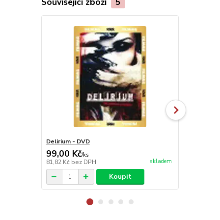
Související zboží
5
Delirium - DVD
Denis postr
99,00 Kč
99,00 Kč
/
ks
skladem
81,82 Kč
bez DPH
81,82 Kč
bez
Koupit