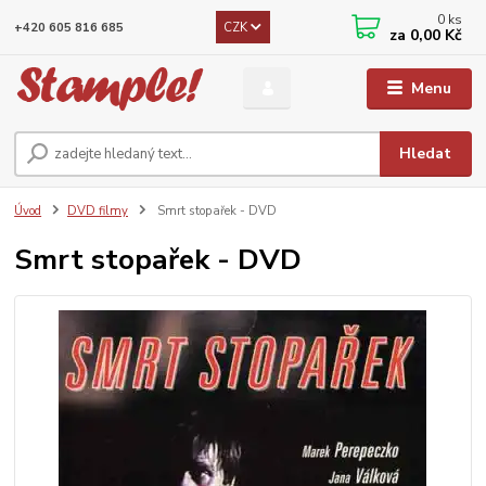
0
ks
CZK
+420 605 816 685
za
0,00 Kč
Menu
Hledat
Úvod
DVD filmy
Smrt stopařek - DVD
Smrt stopařek - DVD