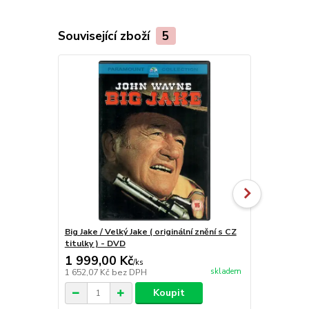
Související zboží
5
Big Jake / Velký Jake ( originální znění s CZ
Den D - DV
titulky ) - DVD
1 999,00 Kč
99,00 Kč
/
ks
skladem
1 652,07 Kč
bez DPH
81,82 Kč
bez
Koupit