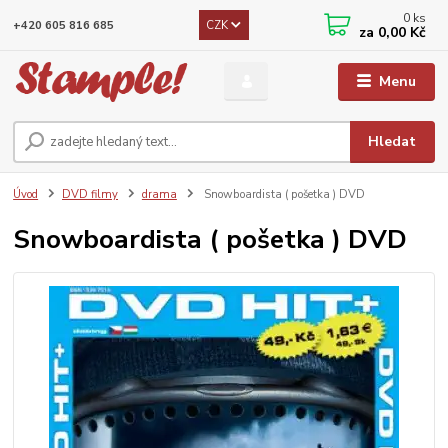
0
ks
CZK
+420 605 816 685
za
0,00 Kč
Menu
Hledat
Úvod
DVD filmy
drama
Snowboardista ( pošetka ) DVD
Snowboardista ( pošetka ) DVD