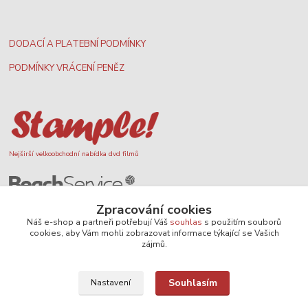
DODACÍ A PLATEBNÍ PODMÍNKY
PODMÍNKY VRÁCENÍ PENĚZ
Nejširší velkoobchodní nabídka dvd filmů
Plážový volejbal, rezervace kurtů
Zpracování cookies
Náš e-shop a partneři potřebují Váš
souhlas
s použitím souborů
cookies, aby Vám mohli zobrazovat informace týkající se Vašich
zájmů.
Filmové novinky na DVD a Blu-Ray
Souhlasím
Nastavení