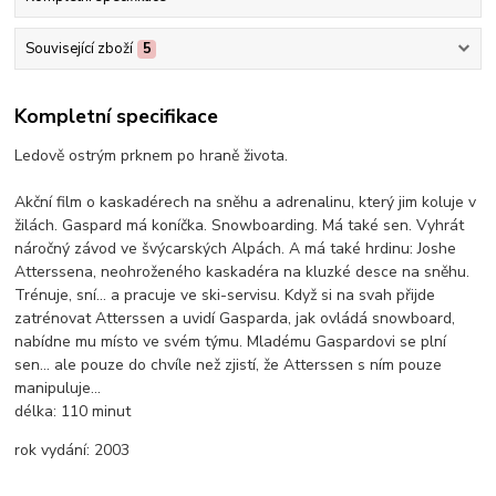
Související zboží
5
Kompletní specifikace
Ledově ostrým prknem po hraně života.
Akční film o kaskadérech na sněhu a adrenalinu, který jim koluje v
žilách. Gaspard má koníčka. Snowboarding. Má také sen. Vyhrát
náročný závod ve švýcarských Alpách. A má také hrdinu: Joshe
Atterssena, neohroženého kaskadéra na kluzké desce na sněhu.
Trénuje, sní… a pracuje ve ski-servisu. Když si na svah přijde
zatrénovat Atterssen a uvidí Gasparda, jak ovládá snowboard,
nabídne mu místo ve svém týmu. Mladému Gaspardovi se plní
sen… ale pouze do chvíle než zjistí, že Atterssen s ním pouze
manipuluje…
délka:
110 minut
rok vydání:
2003