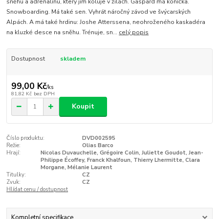
sněhu a adrenalinu, který jim koluje v žilách. Gaspard má koníčka.
Snowboarding. Má také sen. Vyhrát náročný závod ve švýcarských
Alpách. A má také hrdinu: Joshe Atterssena, neohroženého kaskadéra
na kluzké desce na sněhu. Trénuje, sn...
celý popis
Dostupnost
skladem
99,00 Kč
/
ks
81,82 Kč
bez DPH
Koupit
Číslo produktu:
DVD002595
Režie:
Olias Barco
Hrají:
Nicolas Duvauchelle, Grégoire Colin, Juliette Goudot, Jean-
Philippe Écoffey, Franck Khalfoun, Thierry Lhermitte, Clara
Morgane, Mélanie Laurent
Titulky:
CZ
Zvuk:
CZ
Hlídat cenu / dostupnost
Kompletní specifikace