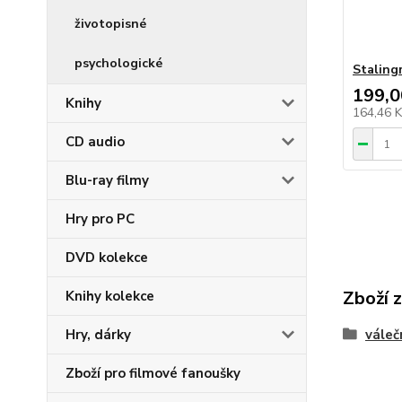
životopisné
psychologické
Staling
199,0
Knihy
164,46 
CD audio
Blu-ray filmy
Hry pro PC
DVD kolekce
Zboží 
Knihy kolekce
Hry, dárky
váleč
Zboží pro filmové fanoušky