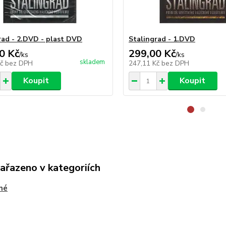
rad - 2.DVD - plast DVD
Stalingrad - 1.DVD
0 Kč
299,00 Kč
/
ks
/
ks
skladem
Kč
bez DPH
247,11 Kč
bez DPH
Koupit
Koupit
zařazeno v kategoriích
né