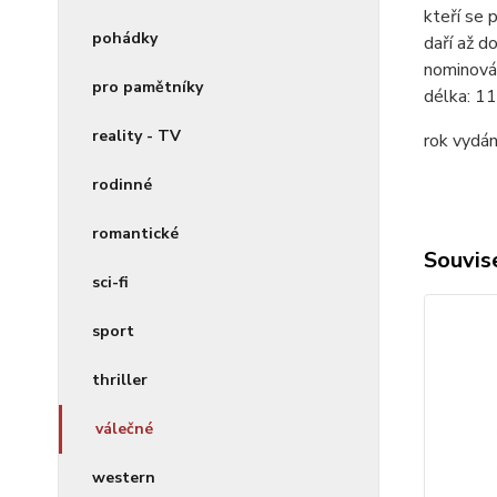
kteří se p
pohádky
daří až d
nominován
pro pamětníky
délka:
11
reality - TV
rok vydán
rodinné
romantické
Souvise
sci-fi
sport
thriller
válečné
western