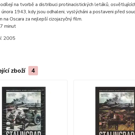
odílejí na tvorbě a distribuci protinacistických letáků, osvětlující
o února 1943, kdy jsou odhaleni, vyslýcháni a postaveni před soud. 
 na Oscara za nejlepší cizojazyčný film.
7 minut
í:
2005
jící zboží
4