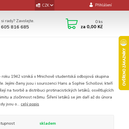
Přihlášení
CZK
 si rady? Zavolejte.
0
ks
za
0,00 Kč
 605 816 685
e roku 1942 vzniká v Mnichově studentská odbojová skupina
že. Jejími členy jsou i sourozenci Hans a Sophie Schollovi, kteří
lejí na tvorbě a distribuci protinacistických letáků, osvětlujících
imitu a zločinnost režimu. Šíření letáků se jim daří až do února
dy jsou o...
celý popis
tupnost
skladem