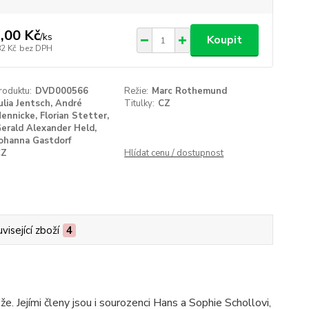
,00 Kč
/
ks
Koupit
82 Kč
bez DPH
roduktu:
DVD000566
Režie:
Marc Rothemund
ulia Jentsch, André
Titulky:
CZ
ennicke, Florian Stetter,
erald Alexander Held,
ohanna Gastdorf
CZ
Hlídat cenu / dostupnost
visející zboží
4
. Jejími členy jsou i sourozenci Hans a Sophie Schollovi,