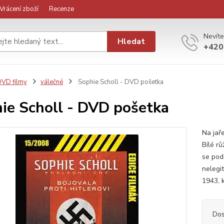
Vrácení zboží
Recenze
Nevíte
Hledat
+420
VD filmy
válečné
Sophie Scholl - DVD pošetka
ie Scholl - DVD pošetka
Na jař
Bílé rů
se podí
nelegit
1943, k
Dos