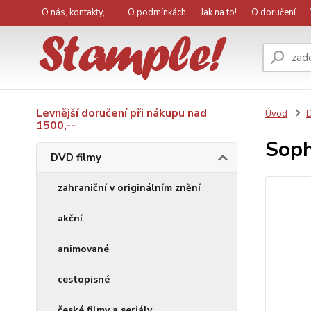
O nás, kontakty, ...
O podmínkách
Jak na to!
O doručení
Levnější doručení při nákupu nad
Úvod
D
1500,--
Soph
DVD filmy
zahraniční v originálním znění
akční
animované
cestopisné
české filmy a seriály