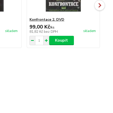
Konfrontace 2. DVD
Mo
99,00 Kč
99
/
ks
skladem
skladem
81,82 Kč
bez DPH
81
Koupit