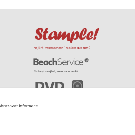
Nejširší velkoobchodní nabídka dvd filmů
Plážový volejbal, rezervace kurtů
Filmové novinky na DVD a Blu-Ray
obrazovat informace