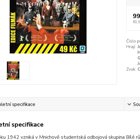
99
81,
Číslo p
Hrají:
J
H
G
J
Zvuk:
etní specifikace
Sou
tní specifikace
oku 1942 vzniká v Mnichově studentská odbojová skupina Bílé růže