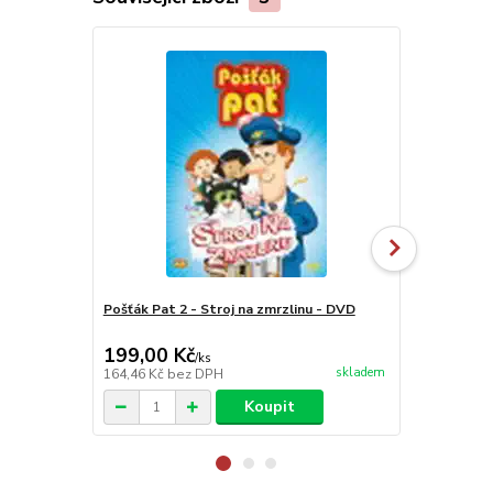
Pošťák Pat 2 - Stroj na zmrzlinu - DVD
Potápěj se O
199,00 Kč
99,00 Kč
/
ks
skladem
164,46 Kč
bez DPH
81,82 Kč
bez
Koupit