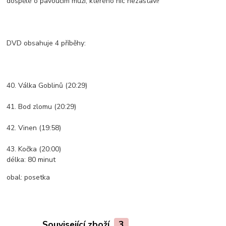
dospělé o pavoučím muži, kterého nic nezastaví!
DVD obsahuje 4 příběhy:
40. Válka Goblinů (20:29)
41. Bod zlomu (20:29)
42. Vinen (19:58)
43. Kočka (20:00)
délka:
80 minut
obal:
posetka
Související zboží
3