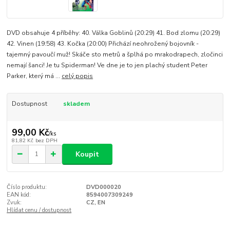
DVD obsahuje 4 příběhy: 40. Válka Goblinů (20:29) 41. Bod zlomu (20:29)
42. Vinen (19:58) 43. Kočka (20:00) Přichází neohrožený bojovník -
tajemný pavoučí muž! Skáče sto metrů a šplhá po mrakodrapech, zločinci
nemají šanci! Je tu Spiderman! Ve dne je to jen plachý student Peter
Parker, který má ...
celý popis
Dostupnost
skladem
99,00 Kč
/
ks
81,82 Kč
bez DPH
Koupit
Číslo produktu:
DVD000020
EAN kód:
8594007309249
Zvuk:
CZ, EN
Hlídat cenu / dostupnost