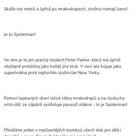
Skáče sto metrů a šplhá po mrakodrapech, zločinci nemají šanci!
Je tu Spiderman!
Ve dne je to jen plachý student Peter Parker, který má úplně
obyčejné problémy jako každý jiný kluk. V noci ale bojuje jako
superhrdina proti nejhorším zločincům New Yorku.
Pomocí lepkavých dlaní slézá stěny mrakodrapů a na zloduchy
vrhá sítě, ze zápěstí vystřeluje pavoučí vlákna - to je Spiderman!
Přinášíme jeden z nejslavnějších komiksů všech dob pro děti i