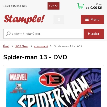
0
ks
CZK
+420 605 816 685
za
0,00 Kč
Menu
Hledat
Úvod
DVD filmy
animované
Spider-man 13 - DVD
Spider-man 13 - DVD