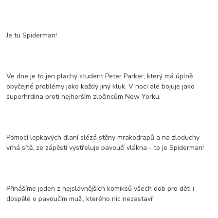
Je tu Spiderman!
Ve dne je to jen plachý student Peter Parker, který má úplně
obyčejné problémy jako každý jiný kluk. V noci ale bojuje jako
superhrdina proti nejhorším zločincům New Yorku.
Pomocí lepkavých dlaní slézá stěny mrakodrapů a na zloduchy
vrhá sítě, ze zápěstí vystřeluje pavoučí vlákna - to je Spiderman!
Přinášíme jeden z nejslavnějších komiksů všech dob pro děti i
dospělé o pavoučím muži, kterého nic nezastaví!