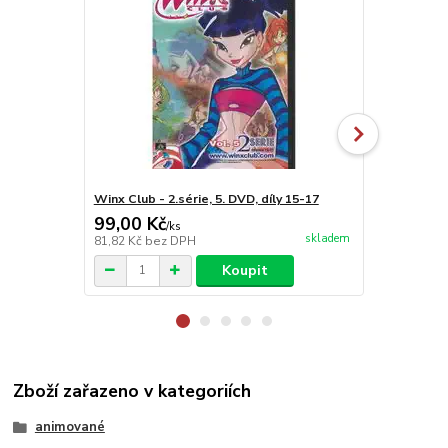
Winx Club - 2.série, 5. DVD, díly 15-17
Winx Club - 2
99,00 Kč
499,00 K
/
ks
skladem
81,82 Kč
bez DPH
412,40 Kč
be
Koupit
Zboží zařazeno v kategoriích
animované