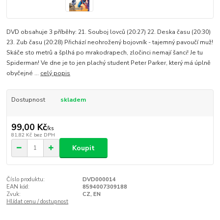
DVD obsahuje 3 příběhy: 21. Souboj lovců (20:27) 22. Deska času (20:30)
23. Zub času (20:28) Přichází neohrožený bojovník - tajemný pavoučí muž!
Skáče sto metrů a šplhá po mrakodrapech, zločinci nemají šanci! Je tu
Spiderman! Ve dne je to jen plachý student Peter Parker, který má úplně
obyčejné ...
celý popis
Dostupnost
skladem
99,00 Kč
/
ks
81,82 Kč
bez DPH
Koupit
Číslo produktu:
DVD000014
EAN kód:
8594007309188
Zvuk:
CZ, EN
Hlídat cenu / dostupnost