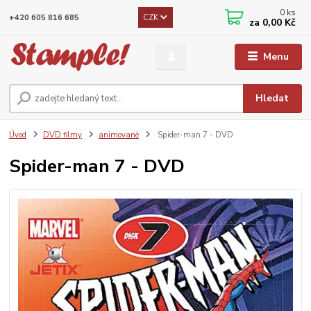
0
ks
CZK
+420 605 816 685
za
0,00 Kč
Menu
Hledat
Úvod
DVD filmy
animované
Spider-man 7 - DVD
Spider-man 7 - DVD