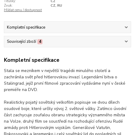
Titulky:
CZ
Zvuk:
CZ, RU
Hlídat cenu / dostupnost
Kompletní specifikace
Související zboží
4
Kompletní specifikace
Stala se mezníkem v největší tragédii minulého století a
zachránila svět před hitlerovskou invazí. Legendární bitva o
Stalingrad, jejíž první filmové zpracování vydáváme nyní v české
premiéře na DVD.
Realisticky pojatý sovětský velkofilm popisuje ve dvou dílech
osudové boje, které určily vývoj 2. světové války. Zatímco úvodní
část zachycuje zoufalou obranu strategicky významného města
na Volze, druhý film se soustředí na rozhodující ofenzivu Rudé
armády proti Hitlerovským vojskům. Generálové Vatutin,
Rokossovskij a Jeremenko i celý sovětský lid do posledních sil