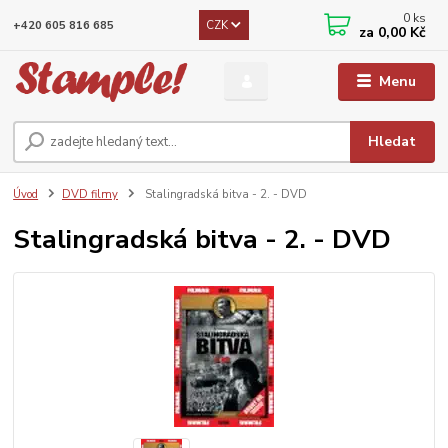
0
ks
CZK
+420 605 816 685
za
0,00 Kč
Menu
Hledat
Úvod
DVD filmy
Stalingradská bitva - 2. - DVD
Stalingradská bitva - 2. - DVD