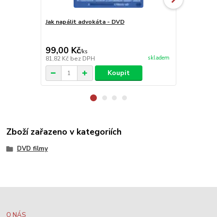
Jak napálit advokáta - DVD
Intimní pas
99,00 Kč
199,00 K
/
ks
skladem
81,82 Kč
bez DPH
164,46 Kč
be
Koupit
Zboží zařazeno v kategoriích
DVD filmy
O NÁS