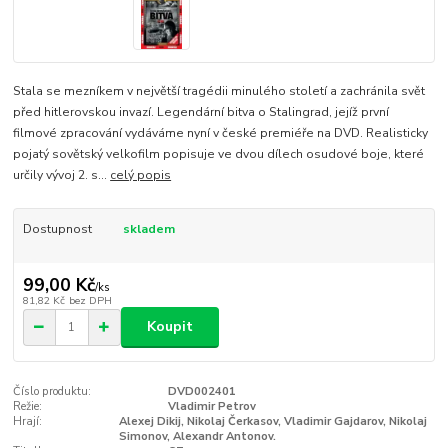
Stala se mezníkem v největší tragédii minulého století a zachránila svět
před hitlerovskou invazí. Legendární bitva o Stalingrad, jejíž první
filmové zpracování vydáváme nyní v české premiéře na DVD. Realisticky
pojatý sovětský velkofilm popisuje ve dvou dílech osudové boje, které
určily vývoj 2. s...
celý popis
Dostupnost
skladem
99,00 Kč
/
ks
81,82 Kč
bez DPH
Koupit
Číslo produktu:
DVD002401
Režie:
Vladimir Petrov
Hrají:
Alexej Dikij, Nikolaj Čerkasov, Vladimir Gajdarov, Nikolaj
Simonov, Alexandr Antonov.