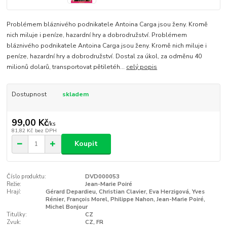
Problémem bláznivého podnikatele Antoina Carga jsou ženy. Kromě
nich miluje i peníze, hazardní hry a dobrodružství. Problémem
bláznivého podnikatele Antoina Carga jsou ženy. Kromě nich miluje i
peníze, hazardní hry a dobrodružství. Dostal za úkol, za odměnu 40
milionů dolarů, transportovat pětiletéh...
celý popis
Dostupnost
skladem
99,00 Kč
/
ks
81,82 Kč
bez DPH
Koupit
Číslo produktu:
DVD000053
Režie:
Jean-Marie Poiré
Hrají:
Gérard Depardieu, Christian Clavier, Eva Herzigová, Yves
Rénier, François Morel, Philippe Nahon, Jean-Marie Poiré,
Michel Bonjour
Titulky:
CZ
Zvuk:
CZ, FR