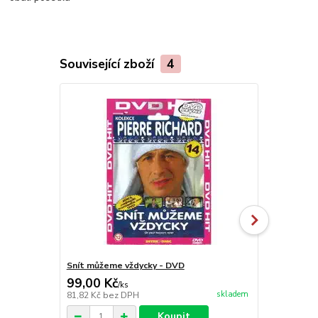
Související zboží
4
Snít můžeme vždycky - DVD
Dvojče - DV
99,00 Kč
99,00 Kč
/
ks
skladem
81,82 Kč
bez DPH
81,82 Kč
bez
Koupit