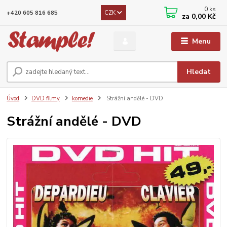
0
ks
CZK
+420 605 816 685
za
0,00 Kč
Menu
Hledat
Úvod
DVD filmy
komedie
Strážní andělé - DVD
Strážní andělé - DVD