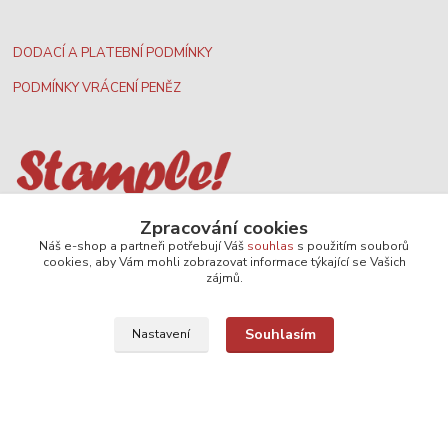
DODACÍ A PLATEBNÍ PODMÍNKY
PODMÍNKY VRÁCENÍ PENĚZ
Nejširší velkoobchodní nabídka dvd filmů
Zpracování cookies
Náš e-shop a partneři potřebují Váš
souhlas
s použitím souborů
cookies, aby Vám mohli zobrazovat informace týkající se Vašich
zájmů.
Plážový volejbal, rezervace kurtů
Souhlasím
Nastavení
Filmové novinky na DVD a Blu-Ray