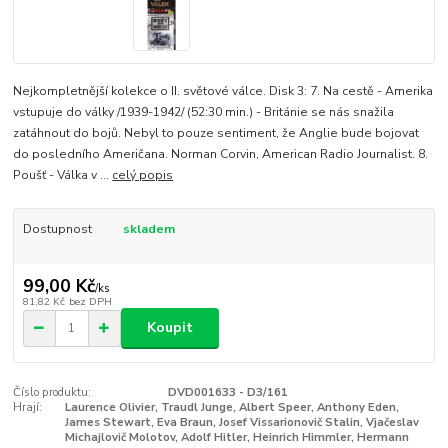
Nejkompletnější kolekce o II. světové válce. Disk 3: 7. Na cestě - Amerika
vstupuje do války /1939-1942/ (52:30 min.) - Británie se nás snažila
zatáhnout do bojů. Nebyl to pouze sentiment, že Anglie bude bojovat
do posledního Američana. Norman Corvin, American Radio Journalist. 8.
Poušť - Válka v ...
celý popis
Dostupnost
skladem
99,00 Kč
/
ks
81,82 Kč
bez DPH
Koupit
Číslo produktu:
DVD001633 - D3/161
Hrají:
Laurence Olivier, Traudl Junge, Albert Speer, Anthony Eden,
James Stewart, Eva Braun, Josef Vissarionovič Stalin, Vjačeslav
Michajlovič Molotov, Adolf Hitler, Heinrich Himmler, Hermann