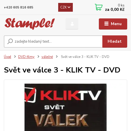
0
ks
CZK
+420 605 816 685
za
0,00 Kč
Menu
Hledat
Úvod
DVD filmy
válečné
Svět ve válce 3 - KLIK TV - DVD
Svět ve válce 3 - KLIK TV - DVD