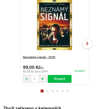
Neznámý signál - DVD
Mučedník sm
99,00 Kč
99,00 Kč
/
ks
skladem
81,82 Kč
bez DPH
81,82 Kč
bez
Koupit
Zboží zařazeno v kategoriích