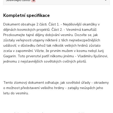
Související zboží
6
Kompletní specifikace
Dokument obsahuje 2 části. Část 1. - Nejděsivější okamžiky v
dějinách kosmických projektů. Část 2. - Vesmírná kamufláž.
Prozkoumejte tajné dějiny dobývání vesmíru. Dozvíte se, jak
zůstaly veřejnosti utajeny některé z těch nejnebezpečnějších
událostí, v důsledku čehož tak několik velkých hrdinů zůstalo
zcela v zapomnění. Vězte, že prvním mužem v kosmu nebyl Jurij
Gagarin. Toto prvenství patří někomu jinému - Vladimíru Iljušinovi,
jednomu z nejslavnějších sovětských cvičných pilotů.
Tento zlomový dokument odhaluje, jak sovětské úřady - okradeny
o možnost představení velkého hrdiny - zatajily neúspěch jeho
letu do vesmíru.