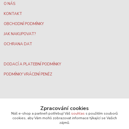
O NÁS
KONTAKT
OBCHODNÍ PODMÍNKY
JAK NAKUPOVAT?
OCHRANA DAT
DODACÍ A PLATEBNÍ PODMÍNKY
PODMÍNKY VRÁCENÍ PENĚZ
Nejširší velkoobchodní nabídka dvd filmů
Zpracování cookies
Náš e-shop a partneři potřebují Váš
souhlas
s použitím souborů
Plážový volejbal, rezervace kurtů
cookies, aby Vám mohli zobrazovat informace týkající se Vašich
zájmů.