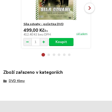
Síla odvahy - pošetka DVD
Nestyda - D
499,00 Kč
399,00 K
/
ks
skladem
412,40 Kč
bez DPH
329,75 Kč
be
Koupit
Zboží zařazeno v kategoriích
DVD filmy