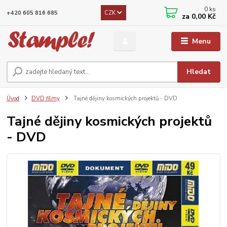
0
ks
CZK
+420 605 816 685
za
0,00 Kč
Menu
Hledat
Úvod
DVD filmy
Tajné dějiny kosmických projektů - DVD
Tajné dějiny kosmických projektů
- DVD