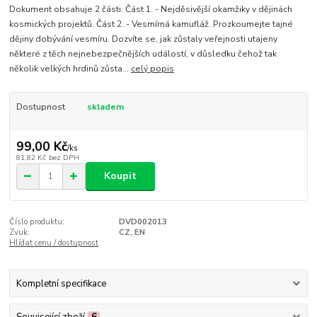
Dokument obsahuje 2 části. Část 1. - Nejděsivější okamžiky v dějinách
kosmických projektů. Část 2. - Vesmírná kamufláž. Prozkoumejte tajné
dějiny dobývání vesmíru. Dozvíte se, jak zůstaly veřejnosti utajeny
některé z těch nejnebezpečnějších událostí, v důsledku čehož tak
několik velkých hrdinů zůsta...
celý popis
Dostupnost
skladem
99,00 Kč
/
ks
81,82 Kč
bez DPH
Koupit
Číslo produktu:
DVD002013
Zvuk:
CZ, EN
Hlídat cenu / dostupnost
Kompletní specifikace