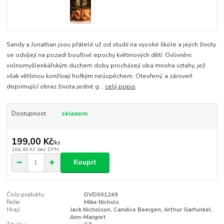
Sandy a Jonathan jsou přátelé už od studií na vysoké škole a jejich životy
se odvíjejí na pozadí bouřlivé epochy květinových dětí. Ovlivněni
volnomyšlenkářským duchem doby procházejí oba mnoha vztahy, jež
však většinou končívají hořkým neúspěchem. Otevřený, a zároveň
deprimující obraz života jedné g...
celý popis
Dostupnost
skladem
199,00 Kč
/
ks
164,46 Kč
bez DPH
Koupit
Číslo produktu:
DVD001249
Režie:
Mike Nichols
Hrají:
Jack Nicholson, Candice Beergen, Arthur Garfunkel,
Ann-Margret