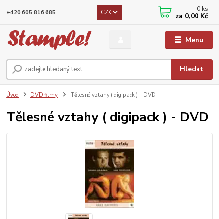
0
ks
CZK
+420 605 816 685
za
0,00 Kč
Menu
Hledat
Úvod
DVD filmy
Tělesné vztahy ( digipack ) - DVD
Tělesné vztahy ( digipack ) - DVD