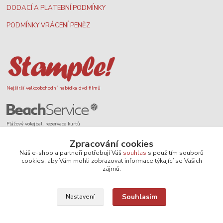
DODACÍ A PLATEBNÍ PODMÍNKY
PODMÍNKY VRÁCENÍ PENĚZ
Nejširší velkoobchodní nabídka dvd filmů
Plážový volejbal, rezervace kurtů
Zpracování cookies
Náš e-shop a partneři potřebují Váš
souhlas
s použitím souborů
cookies, aby Vám mohli zobrazovat informace týkající se Vašich
zájmů.
Filmové novinky na DVD a Blu-Ray
Souhlasím
Nastavení
SEO, design a administrace
MEDIASYS