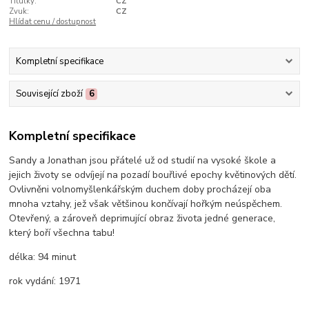
Titulky:
CZ
Zvuk:
CZ
Hlídat cenu / dostupnost
Kompletní specifikace
Související zboží
6
Kompletní specifikace
Sandy a Jonathan jsou přátelé už od studií na vysoké škole a
jejich životy se odvíjejí na pozadí bouřlivé epochy květinových dětí.
Ovlivněni volnomyšlenkářským duchem doby procházejí oba
mnoha vztahy, jež však většinou končívají hořkým neúspěchem.
Otevřený, a zároveň deprimující obraz života jedné generace,
který boří všechna tabu!
délka:
94 minut
rok vydání:
1971