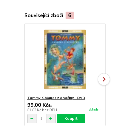
Související zboží
6
Tommy: Chlapec z divočiny - DVD
Ruslan a Lu
99,00 Kč
699,00 K
/
ks
skladem
81,82 Kč
bez DPH
577,69 Kč
be
Koupit