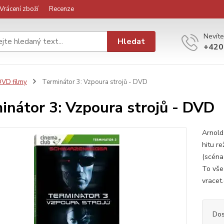
Vrácení zboží
Recenze
Nevíte
Hledat
+420
VD filmy
Terminátor 3: Vzpoura strojů - DVD
inátor 3: Vzpoura strojů - DVD
Arnold
hitu r
(scéna
To vše
vracet.
Dos