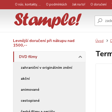
O nás, kontakty, ...
O podmínkách
Jak na to!
O doručení
Levnější doručení při nákupu nad
Úvod
D
1500,--
Term
DVD filmy
zahraniční v originálním znění
akční
animované
cestopisné
české filmy a seriály