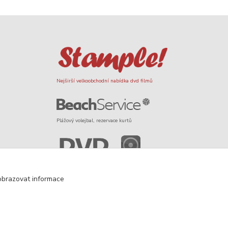
Nejširší velkoobchodní nabídka dvd filmů
Plážový volejbal, rezervace kurtů
Filmové novinky na DVD a Blu-Ray
obrazovat informace