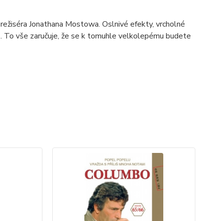
režiséra Jonathana Mostowa. Oslnivé efekty, vrcholné
tů. To vše zaručuje, že se k tomuhle velkolepému budete