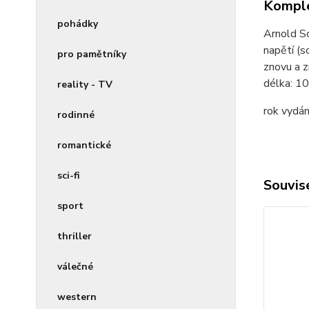
Komple
pohádky
Arnold Sc
napětí (s
pro pamětníky
znovu a z
délka:
10
reality - TV
rok vydán
rodinné
romantické
sci-fi
Souvise
sport
thriller
válečné
western