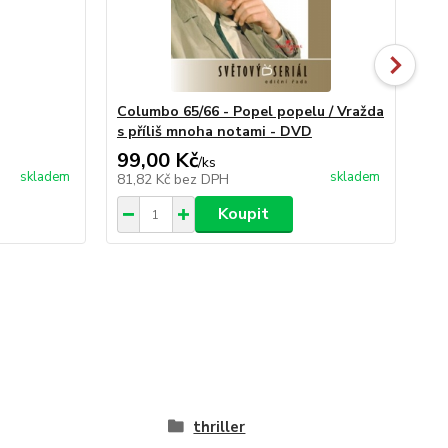
Columbo 65/66 - Popel popelu / Vražda
Až
s příliš mnoha notami - DVD
Cu
99,00 Kč
99
/
ks
skladem
skladem
81,82 Kč
bez DPH
81
Koupit
thriller