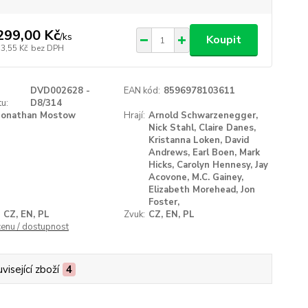
299,00 Kč
/
ks
Koupit
73,55 Kč
bez DPH
DVD002628 -
EAN kód:
8596978103611
u:
D8/314
Jonathan Mostow
Hrají:
Arnold Schwarzenegger,
Nick Stahl, Claire Danes,
Kristanna Loken, David
Andrews, Earl Boen, Mark
Hicks, Carolyn Hennesy, Jay
Acovone, M.C. Gainey,
Elizabeth Morehead, Jon
Foster,
CZ, EN, PL
Zvuk:
CZ, EN, PL
cenu / dostupnost
visející zboží
4