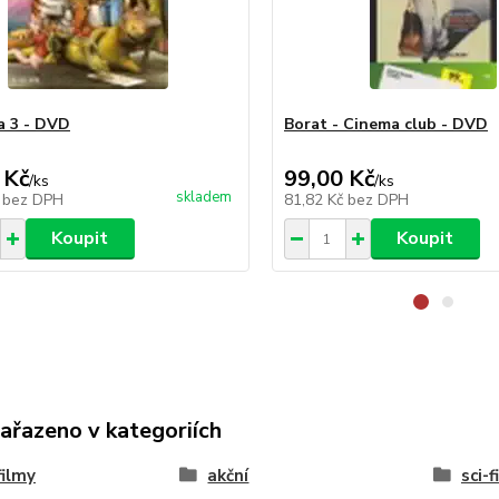
a 3 - DVD
Borat - Cinema club - DVD
 Kč
99,00 Kč
/
ks
/
ks
skladem
č
bez DPH
81,82 Kč
bez DPH
Koupit
Koupit
zařazeno v kategoriích
ilmy
akční
sci-fi