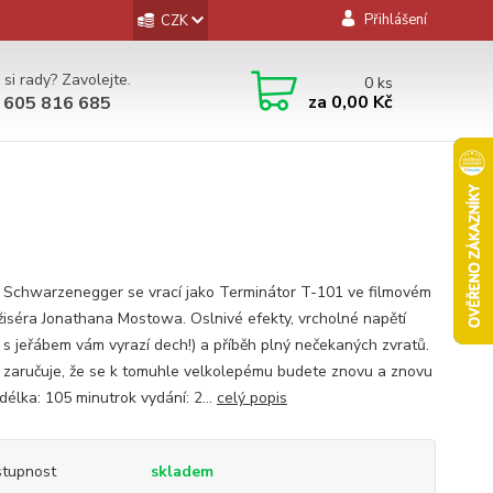
Přihlášení
CZK
 si rady? Zavolejte.
0
ks
za
0,00 Kč
 605 816 685
 Schwarzenegger se vrací jako Terminátor T-101 ve filmovém
ežiséra Jonathana Mostowa. Oslnivé efekty, vrcholné napětí
 s jeřábem vám vyrazí dech!) a příběh plný nečekaných zvratů.
 zaručuje, že se k tomuhle velkolepému budete znovu a znovu
délka: 105 minutrok vydání: 2...
celý popis
tupnost
skladem