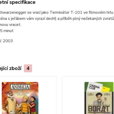
tní specifikace
hwarzenegger se vrací jako Terminátor T-101 ve filmovém hitu 
céna s jeřábem vám vyrazí dech!) a příběh plný nečekaných zvra
novu vracet.
5 minut
í:
2003
jící zboží
4