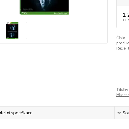
1 
1 0
Číslo
produkt
Režie:
Titulky:
Hlídat 
etní specifikace
Sou