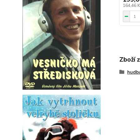
164,46 
Zboží 
hudb