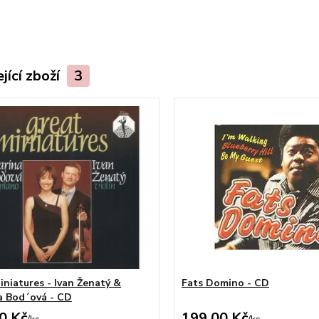
jící zboží
3
iniatures - Ivan Ženatý &
Fats Domino - CD
a Bod´ová - CD
0 Kč
199,00 Kč