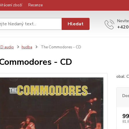
Vrácení zboží
Recenze
Nevíte
Hledat
+420
D audio
hudba
The Commodores - CD
 Commodores - CD
obal: 
Dos
99
81,