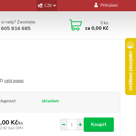
Přihlášení
CZK
 si rady? Zavolejte.
0
ks
za
0,00 Kč
 605 816 685
CD
celý popis
tupnost
skladem
,00 Kč
/
ks
Koupit
82 Kč
bez DPH