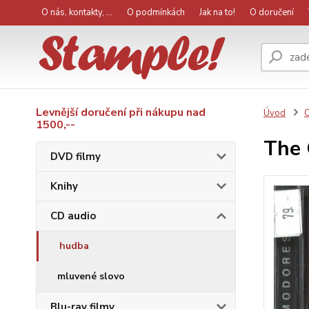
O nás, kontakty, ...
O podmínkách
Jak na to!
O doručení
Levnější doručení při nákupu nad
Úvod
C
1500,--
The
DVD filmy
Knihy
CD audio
hudba
mluvené slovo
Blu-ray filmy