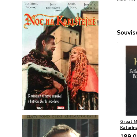
Souvise
Great M
Katarín
199,0