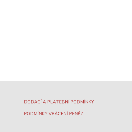
DODACÍ A PLATEBNÍ PODMÍNKY
PODMÍNKY VRÁCENÍ PENĚZ