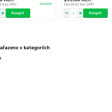
/
ks
/
ks
skladem
Kč
bez DPH
164,46 Kč
bez DPH
Koupit
Koupit
zařazeno v kategoriích
a