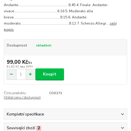
Andante……………………………………………...…8.45 4. Finale. Andante-
vivace……………………………………….…6.16 5. Moderato alla
breve………………………………………...…..8.15 6. Andante
moderato…………………………………………….…8.12 7. Scherzo.Allegr...
celý
popis
Dostupnost
skladem
99,00 Kč
/
ks
81,82 Kč
bez DPH
Koupit
Číslo produktu:
CD0271
Hlídat cenu / dostupnost
Kompletní specifikace
Související zboží
2