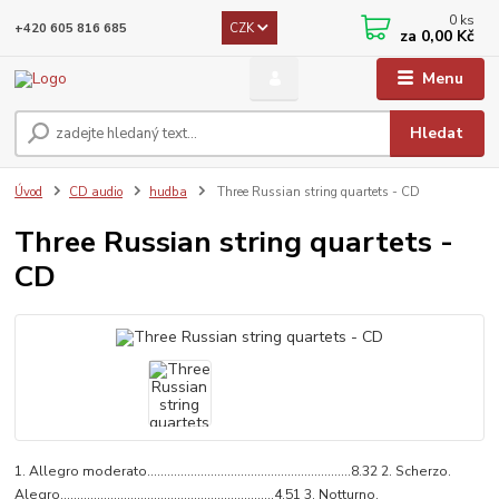
0
ks
CZK
+420 605 816 685
za
0,00 Kč
Menu
Hledat
Úvod
CD audio
hudba
Three Russian string quartets - CD
Three Russian string quartets -
CD
1. Allegro moderato………………………………………………….…8.32 2. Scherzo.
Alegro…………………………………………………...….4.51 3. Notturno,