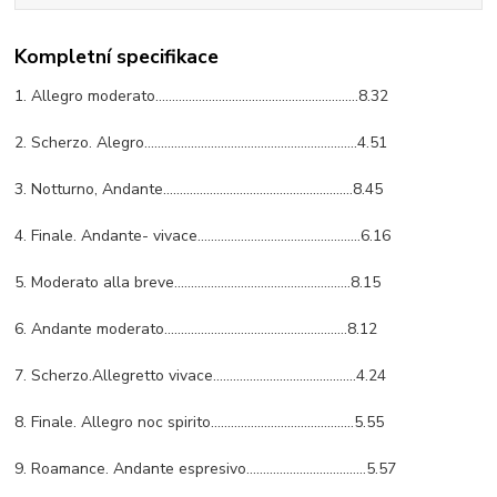
Kompletní specifikace
1. Allegro moderato………………………………………………….…8.32
2. Scherzo. Alegro…………………………………………………...….4.51
3. Notturno, Andante……………………………………………...…8.45
4. Finale. Andante- vivace……………………………………….…6.16
5. Moderato alla breve………………………………………...…..8.15
6. Andante moderato…………………………………………….…8.12
7. Scherzo.Allegretto vivace…………………………………….4.24
8. Finale. Allegro noc spirito…………………………………....5.55
9. Roamance. Andante espresivo………………………...……5.57