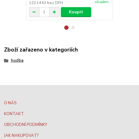
skladem
123,14 Kč
bez DPH
123,14 Kč
be
Koupit
Zboží zařazeno v kategoriích
hudba
O NÁS
KONTAKT
OBCHODNÍ PODMÍNKY
JAK NAKUPOVAT?