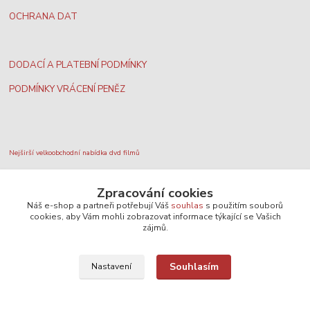
OCHRANA DAT
DODACÍ A PLATEBNÍ PODMÍNKY
PODMÍNKY VRÁCENÍ PENĚZ
Nejširší velkoobchodní nabídka dvd filmů
Zpracování cookies
Plážový volejbal, rezervace kurtů
Náš e-shop a partneři potřebují Váš
souhlas
s použitím souborů
cookies, aby Vám mohli zobrazovat informace týkající se Vašich
zájmů.
Filmové novinky na DVD a Blu-Ray
Souhlasím
Nastavení
SEO, design a administrace
MEDIASYS