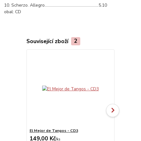
10. Scherzo. Allegro………………………………………………...5.10
obal:
CD
Související zboží
2
El Mejor de Tangos - CD3
Jaroslav Hut
149,00 Kč
149,00 K
/
ks