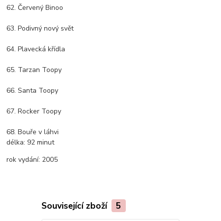
62. Červený Binoo
63. Podivný nový svět
64. Plavecká křídla
65. Tarzan Toopy
66. Santa Toopy
67. Rocker Toopy
68. Bouře v láhvi
délka:
92 minut
rok vydání:
2005
Související zboží
5