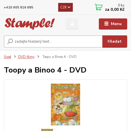
0
ks
CZK
+420 605 816 685
za
0,00 Kč
Menu
Hledat
Úvod
DVD filmy
Toopy a Binoo 4 - DVD
Toopy a Binoo 4 - DVD