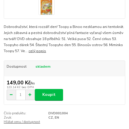
Dobrodružství, která rozzáří den! Toopy a Binoo nezklamou ani tentokrát.
Jejich zábavná a pestrá dobrodružství plná fantazie vyčarují všem úsměv
na tváři! DVD obsahuje 18 příběhů: 51. Velká pusa 52. Červí cirkus 53.
Toopyho dárek 54. Šťastný Toopyho den 55. Binooův ostrov 56. Miminko
Toopy 57. Ve...
celý popis
Dostupnost
skladem
149,00 Kč
/
ks
123,14 Kč
bez DPH
Koupit
Číslo produktu:
DVD001004
Zvuk:
CZ, EN
Hlídat cenu / dostupnost