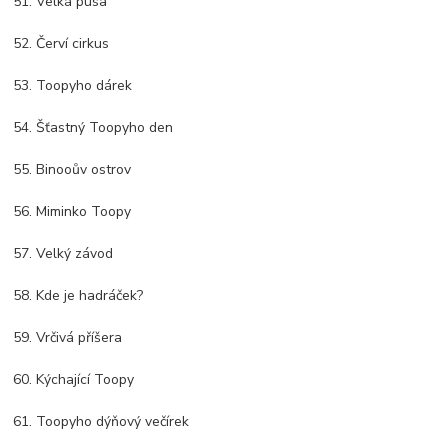
51. Velká pusa
52. Červí cirkus
53. Toopyho dárek
54. Šťastný Toopyho den
55. Binooův ostrov
56. Miminko Toopy
57. Velký závod
58. Kde je hadráček?
59. Vrčivá příšera
60. Kýchající Toopy
61. Toopyho dýňový večírek