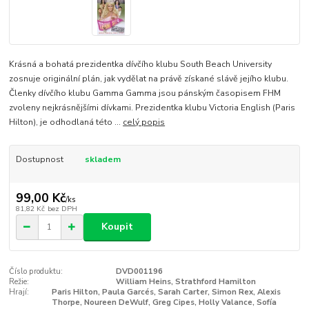
Krásná a bohatá prezidentka dívčího klubu South Beach University
zosnuje originální plán, jak vydělat na právě získané slávě jejího klubu.
Členky dívčího klubu Gamma Gamma jsou pánským časopisem FHM
zvoleny nejkrásnějšími dívkami. Prezidentka klubu Victoria English (Paris
Hilton), je odhodlaná této ...
celý popis
Dostupnost
skladem
99,00 Kč
/
ks
81,82 Kč
bez DPH
Koupit
Číslo produktu:
DVD001196
Režie:
William Heins, Strathford Hamilton
Hrají:
Paris Hilton, Paula Garcés, Sarah Carter, Simon Rex, Alexis
Thorpe, Noureen DeWulf, Greg Cipes, Holly Valance, Sofía