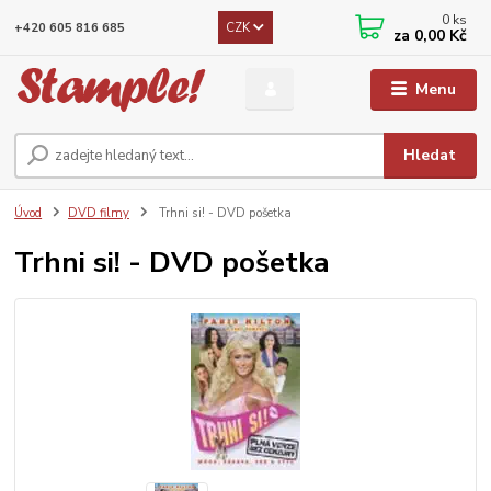
0
ks
CZK
+420 605 816 685
za
0,00 Kč
Menu
Hledat
Úvod
DVD filmy
Trhni si! - DVD pošetka
Trhni si! - DVD pošetka