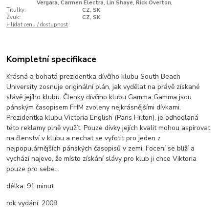
Vergara, Carmen Electra, Lin Shaye, Rick Overton,
Titulky:
CZ, SK
Zvuk:
CZ, SK
Hlídat cenu / dostupnost
Kompletní specifikace
Krásná a bohatá prezidentka dívčího klubu South Beach
University zosnuje originální plán, jak vydělat na právě získané
slávě jejího klubu. Členky dívčího klubu Gamma Gamma jsou
pánským časopisem FHM zvoleny nejkrásnějšími dívkami.
Prezidentka klubu Victoria English (Paris Hilton), je odhodlaná
této reklamy plně využít. Pouze dívky jejích kvalit mohou aspirovat
na členství v klubu a nechat se vyfotit pro jeden z
nejpopulárnějších pánských časopisů v zemi. Focení se blíží a
vychází najevo, že místo získání slávy pro klub ji chce Viktoria
pouze pro sebe...
délka:
91 minut
rok vydání:
2009