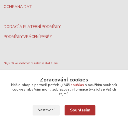
OCHRANA DAT
DODACÍ A PLATEBNÍ PODMÍNKY
PODMÍNKY VRÁCENÍ PENĚZ
Nejširší velkoobchodní nabídka dvd filmů
Zpracování cookies
Plážový volejbal, rezervace kurtů
Náš e-shop a partneři potřebují Váš
souhlas
s použitím souborů
cookies, aby Vám mohli zobrazovat informace týkající se Vašich
zájmů.
Filmové novinky na DVD a Blu-Ray
Souhlasím
Nastavení
SEO, design a administrace
MEDIASYS