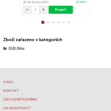
skladem
81,82 Kč
bez DPH
81,82 Kč
bez
Koupit
Zboží zařazeno v kategoriích
DVD filmy
O NÁS
KONTAKT
OBCHODNÍ PODMÍNKY
JAK NAKUPOVAT?