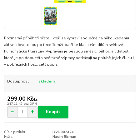
Rozmarný příběh tří přátel, kteří se vypraví společně na několikadenní
aktivní dovolenou po řece Temži, patří ke klasickým dílům světové
humoristické literatury. Vyprávěni je pestrou směsicí příhod a událostí,
které je po dobu této svérázné výpravy potkávají na palubě jejich člunu i
v pobřežních hos...
celý popis
Dostupnost
skladem
299,00 Kč
/
ks
247,11 Kč
bez DPH
Koupit
Číslo produktu:
DVD002424
Režie:
Naum Birman