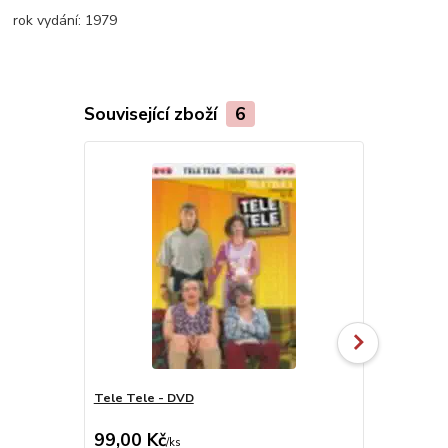
rok vydání:
1979
Související zboží
6
Tele Tele - DVD
Aladinova k
99,00 Kč
99,00 Kč
/
ks