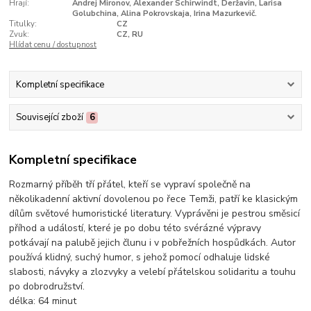
Hrají:
Andrej Mironov, Alexander Schirwindt, Deržavin, Larisa
Golubchina, Alina Pokrovskaja, Irina Mazurkevič.
Titulky:
CZ
Zvuk:
CZ, RU
Hlídat cenu / dostupnost
Kompletní specifikace
Související zboží
6
Kompletní specifikace
Rozmarný příběh tří přátel, kteří se vypraví společně na
několikadenní aktivní dovolenou po řece Temži, patří ke klasickým
dílům světové humoristické literatury. Vyprávěni je pestrou směsicí
příhod a událostí, které je po dobu této svérázné výpravy
potkávají na palubě jejich člunu i v pobřežních hospůdkách. Autor
používá klidný, suchý humor, s jehož pomocí odhaluje lidské
slabosti, návyky a zlozvyky a velebí přátelskou solidaritu a touhu
po dobrodružství.
délka:
64 minut