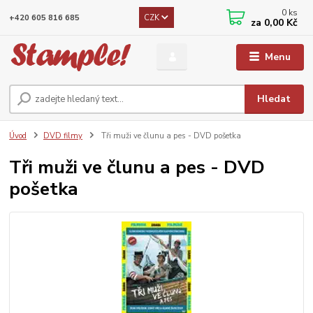
0
ks
CZK
+420 605 816 685
za
0,00 Kč
Menu
Hledat
Úvod
DVD filmy
Tři muži ve člunu a pes - DVD pošetka
Tři muži ve člunu a pes - DVD
pošetka