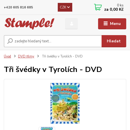
0
ks
CZK
+420 605 816 685
za
0,00 Kč
Menu
Hledat
Úvod
DVD filmy
Tři švédky v Tyrolích - DVD
Tři švédky v Tyrolích - DVD