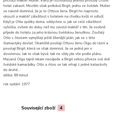
přichází makléř Muller, který je rozhodnutý jednou provždy Ottovi
hotel zabavit. Mezitím však potkává Birgit, jednu ze švédek. Muller
se naivně domnívá, že je to Ottova žena. Birgit ho naprosto
okouzlí a makléř záležitost s hotelem na chvilku kvůli ní odloží.
Když je Otta zpátky doma, oddychne si, jak se celá záležitost
vyřešila, ovšem do doby, než mu zavolá makléř s tím, že osobně
přijede do hotelu za jeho krásnou švédskou ženuškou. Zoufalý
Otto s Aloisem vymýšlejí ještě šílenější plán, jak se z této
šlamastyky dostat. Okamžitě posílají Ottovu ženu Olgu do lázní a
povolají Birgit, která se však domnívá, že se jedná jen o
dovolenou. Jak to však bývá, tak ne vždy jde vše podle plánu.
Mazaná Olga tajně nikam neodjede a Birgit sebou přiveze své dvě
švédské kamarádky. Otto a Alois se tak vrhají z jedné katastrofy
do druhé...
délka:
89 minut
rok vydání:
1977
Související zboží
4