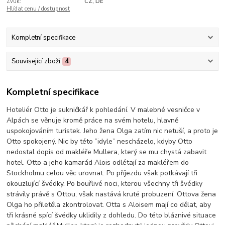
Zvuk:
CZ, DE
Hlídat cenu / dostupnost
Kompletní specifikace
Související zboží
4
Kompletní specifikace
Hoteliér Otto je sukničkář k pohledání. V malebné vesničce v
Alpách se věnuje kromě práce na svém hotelu, hlavně
uspokojováním turistek. Jeho žena Olga zatím nic netuší, a proto je
Otto spokojený. Nic by této ”idyle” nescházelo, kdyby Otto
nedostal dopis od makléře Mullera, který se mu chystá zabavit
hotel. Otto a jeho kamarád Alois odlétají za makléřem do
Stockholmu celou věc urovnat. Po příjezdu však potkávají tři
okouzlující švédky. Po bouřlivé noci, kterou všechny tři švédky
strávily právě s Ottou, však nastává kruté probuzení. Ottova žena
Olga ho přiletěla zkontrolovat. Otta s Aloisem mají co dělat, aby
tři krásné spící švédky uklidily z dohledu. Do této bláznivé situace