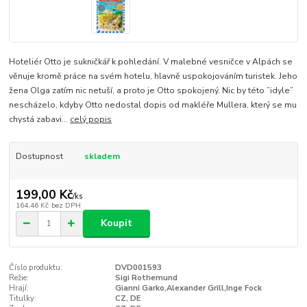
Hoteliér Otto je sukničkář k pohledání. V malebné vesničce v Alpách se
věnuje kromě práce na svém hotelu, hlavně uspokojováním turistek. Jeho
žena Olga zatím nic netuší, a proto je Otto spokojený. Nic by této ”idyle”
nescházelo, kdyby Otto nedostal dopis od makléře Mullera, který se mu
chystá zabavi...
celý popis
Dostupnost
skladem
199,00 Kč
/
ks
164,46 Kč
bez DPH
Koupit
Číslo produktu:
DVD001593
Režie:
Sigi Rothemund
Hrají:
Gianni Garko,Alexander Grill,Inge Fock
Titulky:
CZ, DE