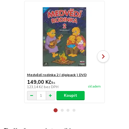
Medvědí rodinka 2 ( digipack ) DVD
Želvy ninja 
149,00 Kč
199,00 K
/
ks
skladem
123,14 Kč
bez DPH
164,46 Kč
be
Koupit