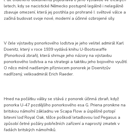
letech, kdy se nacistické Německo postupně legálně i nelegálně
zbavuje omezení, která jej postihla po prohrané I. světové válce a
začíná budovat svoje nové, moderní a účinné ozbrojené síly.
V čele výstavby ponorkového loďstva je jeho velitel admirál Karl
Doenitz, který v roce 1939 vydává knihu U-Bootswaffe
(Ponorková zbraň), která shrnuje jeho názory na výstavbu
ponorkového loďstva a na strategii a taktiku jeho bojového využití.
O něco méně nadšeným příznivcem ponorek je Doenitzův
nadřízený, velkoadmirál Erich Raeder.
Hned na počátku války se stává z ponorek účinná zbraň, když
ponorka U-47 pozdějšího ponorkového esa G. Priena pronikne na
britskou námořní základnu ve Scapa Flow a úspěšně potopí
bitevní loď Royal Oak, těžce poškodí letadlovou loď Pegasus a
způsobí četné požáry pobřežních zařízení a naprostý zmatek v
řadách britských námořníků.