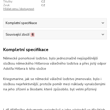
Titulky:
CZ
Zvuk:
CZ
Hlídat cenu / dostupnost
Kompletní specifikace
Související zboží
6
Kompletní specifikace
Německé ponorkové loďstvo, bylo jednoznačně nejúspěšnější
složkou německého Hitlerova válečného loďstva a přes jistý odpor
Adolfa Hitlera k této složce
Kriegsmarine, jak se německé válečné loďstvo jmenovalo, bylo i
složkou nejefektivnější, protože poměr mezi náklady vynaloženými
na jeho zřízení a škodami, které způsobilo, byl velmi příznivý.
I. díl třídílného dokumentu pojednává o jeho výstavbě ve třicátých