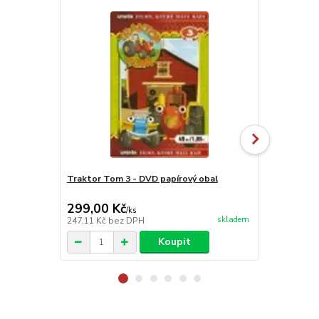
Traktor Tom 3 - DVD papírový obal
S tebou mě 
299,00 Kč
99,00 Kč
/
ks
skladem
247,11 Kč
bez DPH
81,82 Kč
bez
Koupit