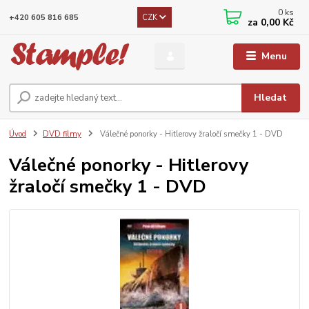
0
ks
CZK
+420 605 816 685
za
0,00 Kč
Menu
Hledat
Úvod
DVD filmy
Válečné ponorky - Hitlerovy žraločí smečky 1 - DVD
Válečné ponorky - Hitlerovy
žraločí smečky 1 - DVD