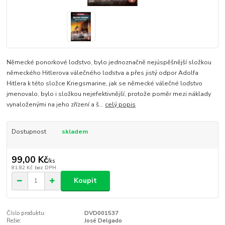
Německé ponorkové loďstvo, bylo jednoznačně nejúspěšnější složkou
německého Hitlerova válečného loďstva a přes jistý odpor Adolfa
Hitlera k této složce Kriegsmarine, jak se německé válečné loďstvo
jmenovalo, bylo i složkou nejefektivnější, protože poměr mezi náklady
vynaloženými na jeho zřízení a š...
celý popis
Dostupnost
skladem
99,00 Kč
/
ks
81,82 Kč
bez DPH
Koupit
Číslo produktu:
DVD001537
Režie:
José Delgado