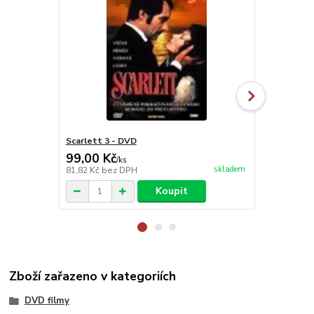
Scarlett 3 - DVD
Jimi Hendrix
99,00 Kč
99,00 Kč
/
ks
skladem
81,82 Kč
bez DPH
81,82 Kč
bez
Koupit
Zboží zařazeno v kategoriích
DVD filmy