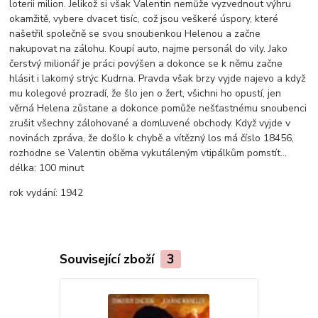
loterii milion. Jelikož si však Valentin nemůže vyzvednout výhru
okamžitě, vybere dvacet tisíc, což jsou veškeré úspory, které
našetřil společně se svou snoubenkou Helenou a začne
nakupovat na zálohu. Koupí auto, najme personál do vily. Jako
čerstvý milionář je práci povýšen a dokonce se k němu začne
hlásit i lakomý strýc Kudrna. Pravda však brzy vyjde najevo a když
mu kolegové prozradí, že šlo jen o žert, všichni ho opustí, jen
věrná Helena zůstane a dokonce pomůže nešťastnému snoubenci
zrušit všechny zálohované a domluvené obchody. Když vyjde v
novinách zpráva, že došlo k chybě a vítězný los má číslo 18456,
rozhodne se Valentin oběma vykutáleným vtipálkům pomstít...
délka:
100 minut
rok vydání:
1942
Související zboží
3