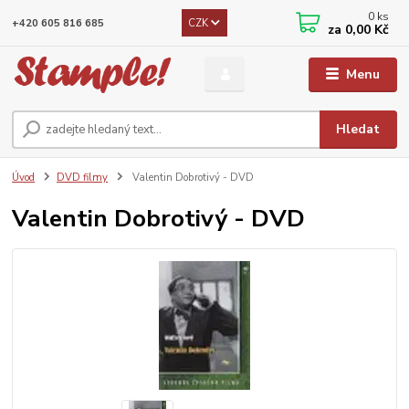
0
ks
CZK
+420 605 816 685
za
0,00 Kč
Menu
Hledat
Úvod
DVD filmy
Valentin Dobrotivý - DVD
Valentin Dobrotivý - DVD