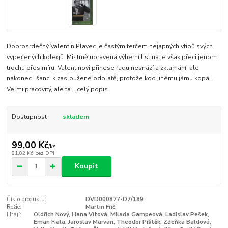
Dobrosrdečný Valentin Plavec je častým terčem nejapných vtipů svých
vypečených kolegů. Mistrně upravená výherní listina je však přeci jenom
trochu přes míru. Valentinovi přinese řadu nesnází a zklamání, ale
nakonec i šanci k zasloužené odplatě, protože kdo jinému jámu kopá...
Velmi pracovitý, ale ta...
celý popis
Dostupnost
skladem
99,00 Kč
/
ks
81,82 Kč
bez DPH
Koupit
Číslo produktu:
DVD000877-D7/189
Režie:
Martin Frič
Hrají:
Oldřich Nový, Hana Vítová, Milada Gampeová, Ladislav Pešek,
Eman Fiala, Jaroslav Marvan, Theodor Pištěk, Zdeňka Baldová,