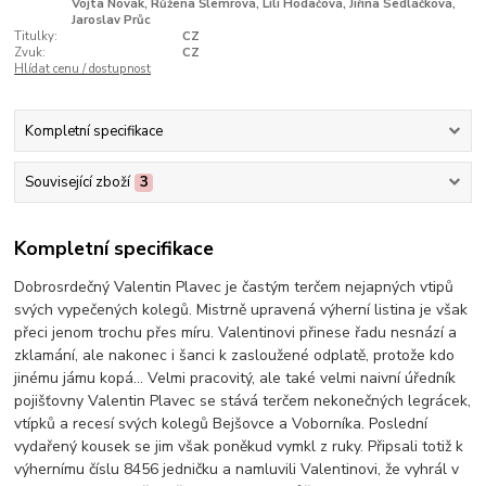
Vojta Novák, Růžena Šlemrová, Lili Hodačová, Jiřina Sedláčková,
Jaroslav Průc
Titulky:
CZ
Zvuk:
CZ
Hlídat cenu / dostupnost
Kompletní specifikace
Související zboží
3
Kompletní specifikace
Dobrosrdečný Valentin Plavec je častým terčem nejapných vtipů
svých vypečených kolegů. Mistrně upravená výherní listina je však
přeci jenom trochu přes míru. Valentinovi přinese řadu nesnází a
zklamání, ale nakonec i šanci k zasloužené odplatě, protože kdo
jinému jámu kopá... Velmi pracovitý, ale také velmi naivní úředník
pojišťovny Valentin Plavec se stává terčem nekonečných legrácek,
vtípků a recesí svých kolegů Bejšovce a Voborníka. Poslední
vydařený kousek se jim však poněkud vymkl z ruky. Připsali totiž k
výhernímu číslu 8456 jedničku a namluvili Valentinovi, že vyhrál v