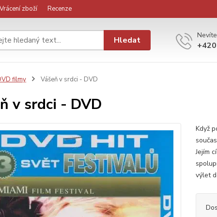
Vrácení zboží
Recenze
Nevíte
Hledat
+420
VD filmy
Vášeň v srdci - DVD
ň v srdci - DVD
Když p
součas
Jejím 
spolup
výlet 
Dos