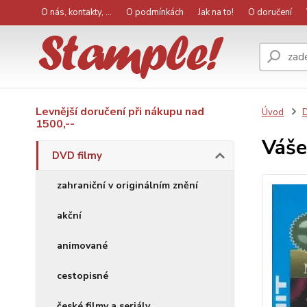
O nás, kontakty, ...
O podmínkách
Jak na to!
O doručení
Levnější doručení při nákupu nad
Úvod
D
1500,--
Váše
DVD filmy
zahraniční v originálním znění
akční
animované
cestopisné
české filmy a seriály