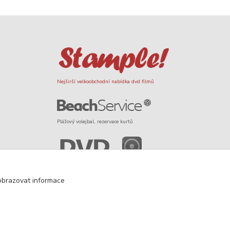
Nejširší velkoobchodní nabídka dvd filmů
Plážový volejbal, rezervace kurtů
Filmové novinky na DVD a Blu-Ray
obrazovat informace