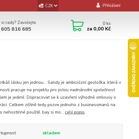
Přihlášení
CZK
 si rady? Zavolejte.
0
ks
za
0,00 Kč
 605 816 685
otkáš lásku jen jednou… Sandy je ambiciózní geoložka, která v
nosti pracuje na projektu pro jistou nadnárodní společnost.
cílem je jediné. Dopracovat se k uzavření výhodné smlouvy o
ráci. Celkem zištně tedy pozve jednoho z businessmanů na
do nehostinné pouště, bay si mo...
celý popis
tupnost
skladem