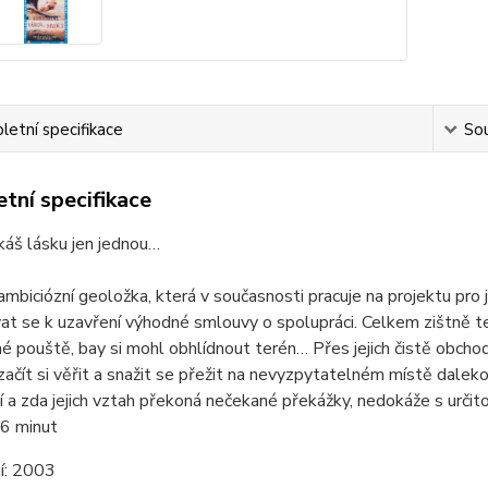
etní specifikace
Sou
tní specifikace
káš lásku jen jednou…
ambiciózní geoložka, která v současnosti pracuje na projektu pro j
at se k uzavření výhodné smlouvy o spolupráci. Celkem zištně 
é pouště, bay si mohl obhlídnout terén… Přes jejich čistě obch
začít si věřit a snažit se přežit na nevyzpytatelném místě dale
 a zda jejich vztah překoná nečekané překážky, nedokáže s určitos
6 minut
í:
2003