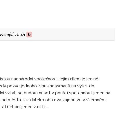
visející zboží
6
istou nadnárodní společnost. Jejím cílem je jediné.
tedy pozve jednoho z businessmanů na výlet do
odní vztah se budou muset v poušti spolehnout jeden na
ko od města. Jak daleko oba dva zajdou ve vzájemném
tí říct ani jeden z nich…