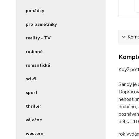
pohádky
pro pamětníky
Kompl
reality - TV
rodinné
Komple
romantické
Když pot
sci-fi
Sandy je 
Dopracov
sport
nehostinn
thriller
druhého, 
poznávaní
válečné
délka:
10
western
rok vydán