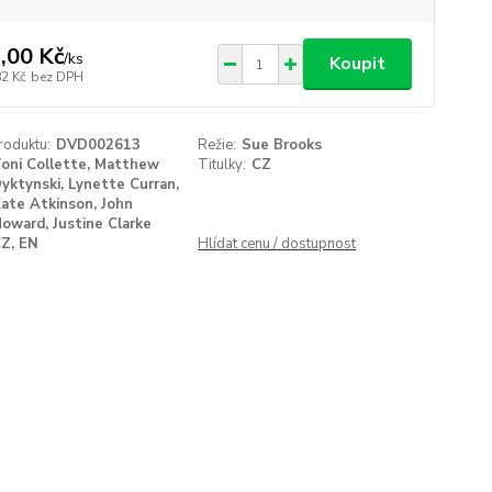
,00 Kč
/
ks
Koupit
82 Kč
bez DPH
roduktu:
DVD002613
Režie:
Sue Brooks
oni Collette, Matthew
Titulky:
CZ
yktynski, Lynette Curran,
ate Atkinson, John
oward, Justine Clarke
Z, EN
Hlídat cenu / dostupnost