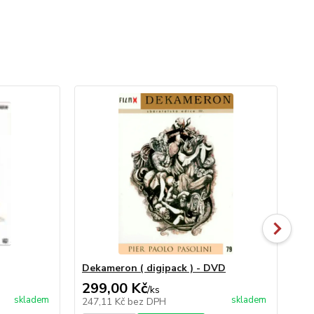
Dekameron ( digipack ) - DVD
Sn
299,00 Kč
99
/
ks
skladem
skladem
247,11 Kč
bez DPH
81