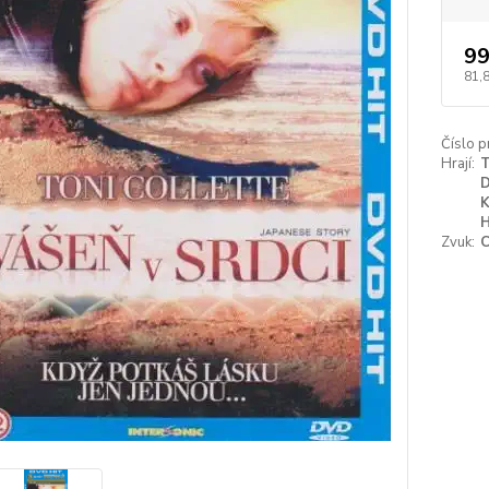
99
81,
Číslo p
Hrají:
T
D
K
H
Zvuk:
C