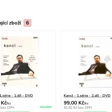
jící zboží
6
1.série - 1.díl - DVD
Kancl - 1.série - 2.díl - DVD
 Kč
99,00 Kč
/
ks
/
ks
skladem
č
bez DPH
81,82 Kč
bez DPH