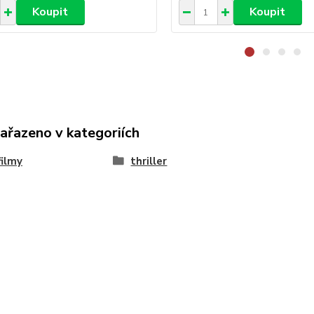
Koupit
Koupit
zařazeno v kategoriích
ilmy
thriller