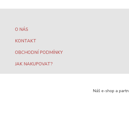
O NÁS
KONTAKT
OBCHODNÍ PODMÍNKY
JAK NAKUPOVAT?
OCHRANA DAT
Náš e-shop a partn
SEO, design a administrace
MEDIASYS