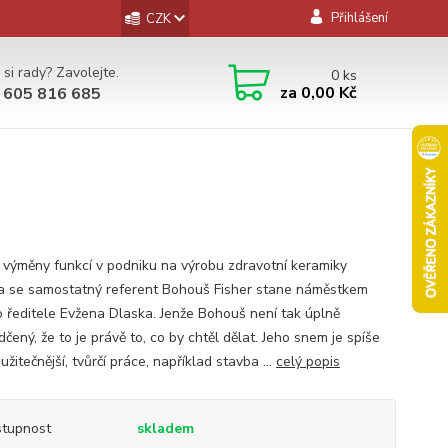
Přihlášení
CZK
 si rady? Zavolejte.
0
ks
za
0,00 Kč
 605 816 685
výměny funkcí v podniku na výrobu zdravotní keramiky
a se samostatný referent Bohouš Fisher stane náměstkem
 ředitele Evžena Dlaska. Jenže Bohouš není tak úplně
čený, že to je právě to, co by chtěl dělat. Jeho snem je spíše
užitečnější, tvůrčí práce, například stavba ...
celý popis
tupnost
skladem