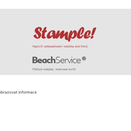
Nejširší velkoobchodní nabídka dvd filmů
Plážový volejbal, rezervace kurtů
Filmové novinky na DVD a Blu-Ray
obrazovat informace