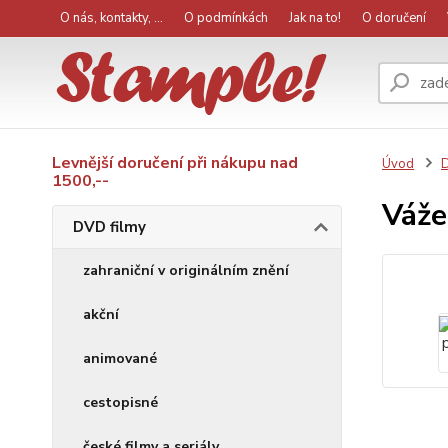
O nás, kontakty, ...
O podmínkách
Jak na to!
O doručení
Levnější doručení při nákupu nad
Úvod
D
1500,--
Váže
DVD filmy
zahraniční v originálním znění
akční
animované
cestopisné
české filmy a seriály