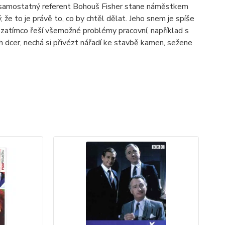
e samostatný referent Bohouš Fisher stane náměstkem
e to je právě to, co by chtěl dělat. Jeho snem je spíše
e zatímco řeší všemožné problémy pracovní, například s
h dcer, nechá si přivézt nářadí ke stavbě kamen, sežene