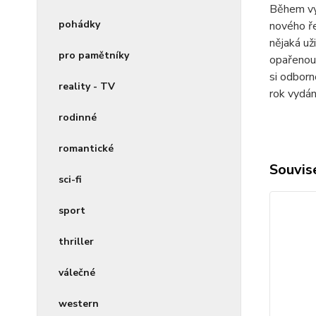
Během vý
pohádky
nového ře
nějaká už
pro pamětníky
opařenou 
si odborn
reality - TV
rok vydán
rodinné
romantické
Souvise
sci-fi
sport
thriller
válečné
western