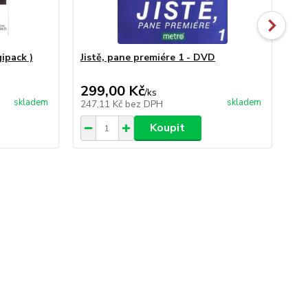
ipack )
Jistě, pane premiére 1 - DVD
Jis
299,00 Kč
29
/
ks
skladem
skladem
247,11 Kč
bez DPH
24
Koupit