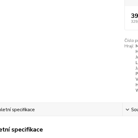
39
329
Číslo p
Hrají:
M
H
J
L
J
P
V
H
W
etní specifikace
Sou
tní specifikace