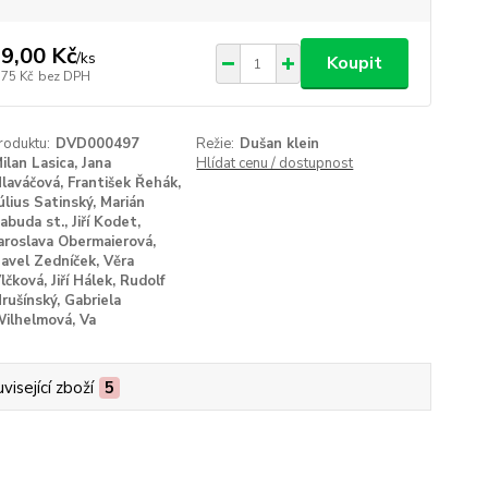
9,00 Kč
/
ks
Koupit
,75 Kč
bez DPH
roduktu:
DVD000497
Režie:
Dušan klein
ilan Lasica, Jana
Hlídat cenu / dostupnost
laváčová, František Řehák,
úlius Satinský, Marián
abuda st., Jiří Kodet,
aroslava Obermaierová,
avel Zedníček, Věra
lčková, Jiří Hálek, Rudolf
rušínský, Gabriela
ilhelmová, Va
visející zboží
5