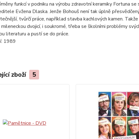
měny funkcí v podniku na výrobu zdravotní keramiky Fortuna s
ditele Evžena Dlaska. Jenže Bohouš není tak úplně přesvědčený, ž
itečnější, tvůrčí práce, například stavba kachlových kamen. Takž
mileneckou dvojicí, i soukromé, třeba se školními problémy svýc
ou literaturu a pustí se do práce.
í:
1989
jící zboží
5