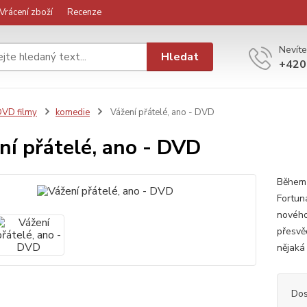
Vrácení zboží
Recenze
Nevíte
Hledat
+420
VD filmy
komedie
Vážení přátelé, ano - DVD
ní přátelé, ano - DVD
Během 
Fortun
nového
přesvěd
nějaká 
Dos