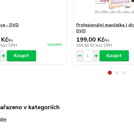
ice - DVD
Profesionální manželka ( dig
DVD
 Kč
199,00 Kč
/
ks
/
ks
skladem
č
bez DPH
164,46 Kč
bez DPH
Koupit
Koupit
zařazeno v kategoriích
die