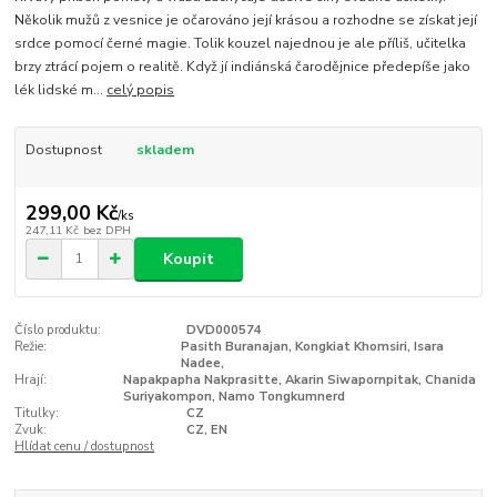
Několik mužů z vesnice je očarováno její krásou a rozhodne se získat její
srdce pomocí černé magie. Tolik kouzel najednou je ale příliš, učitelka
brzy ztrácí pojem o realitě. Když jí indiánská čarodějnice předepíše jako
lék lidské m...
celý popis
Dostupnost
skladem
299,00 Kč
/
ks
247,11 Kč
bez DPH
Koupit
Číslo produktu:
DVD000574
Režie:
Pasith Buranajan, Kongkiat Khomsiri, Isara
Nadee,
Hrají:
Napakpapha Nakprasitte, Akarin Siwapornpitak, Chanida
Suriyakompon, Namo Tongkumnerd
Titulky:
CZ
Zvuk:
CZ, EN
Hlídat cenu / dostupnost