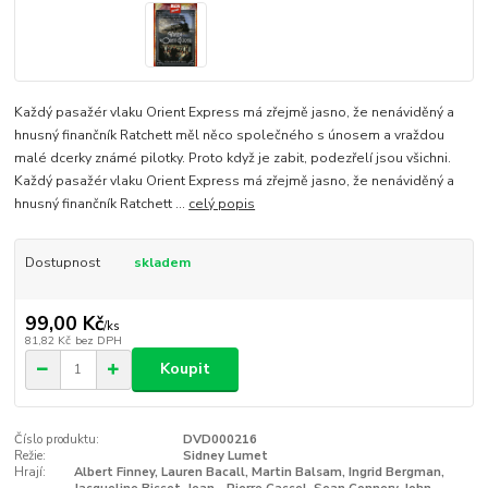
Každý pasažér vlaku Orient Express má zřejmě jasno, že nenáviděný a
hnusný finančník Ratchett měl něco společného s únosem a vraždou
malé dcerky známé pilotky. Proto když je zabit, podezřelí jsou všichni.
Každý pasažér vlaku Orient Express má zřejmě jasno, že nenáviděný a
hnusný finančník Ratchett ...
celý popis
Dostupnost
skladem
99,00 Kč
/
ks
81,82 Kč
bez DPH
Koupit
Číslo produktu:
DVD000216
Režie:
Sidney Lumet
Hrají:
Albert Finney, Lauren Bacall, Martin Balsam, Ingrid Bergman,