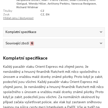
Jacqueline Bisset, Jean - Pierre Cassel, Sean Connery, John
Gielgud, Wendy Hiller, Anthony Perkins, Vanessa Redgrave,
Richard Widmar
Titulky:
CZ
Zvuk:
CZ, EN
Hlídat cenu / dostupnost
Kompletní specifikace
Související zboží
6
Kompletní specifikace
Každý pasažér vlaku Orient Express má zřejmě jasno, že
nenáviděný a hnusný finančník Ratchett měl něco společného s
únosem a vraždou malé dcerky známé pilotky. Proto když je zabit,
podezřelí jsou všichni. Každý pasažér vlaku Orient Express má
zřejmě jasno, že nenáviděný a hnusný finančník Ratchett měl něco
společného s únosem a vraždou malé dcerky známé pilotky. Proto
když je zabit, podezřelí jsou všichni. Za normálních okolností by
případ začala vyšetřovat policie, ale vlak byl zastaven sněhovou
lavinou na půlce cesty mezi Istanbulem a Paříží. Vše je tudíž na