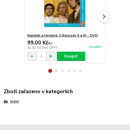
Randall a Hopkirk 3 (Epizody 5 a 6) - DVD
Randall a Ho
99,00 Kč
99,00 Kč
/
ks
skladem
81,82 Kč
bez DPH
81,82 Kč
bez
Koupit
Zboží zařazeno v kategoriích
krimi