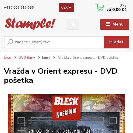
0
ks
CZK
+420 605 816 685
za
0,00 Kč
Menu
Hledat
Úvod
DVD filmy
krimi
Vražda v Orient expresu - DVD pošetka
Vražda v Orient expresu - DVD
pošetka