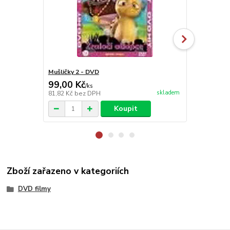
Mušličky 2 - DVD
Attila - Nes
99,00 Kč
99,00 Kč
/
ks
skladem
81,82 Kč
bez DPH
81,82 Kč
bez
Koupit
Zboží zařazeno v kategoriích
DVD filmy