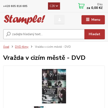
0
ks
CZK
+420 605 816 685
za
0,00 Kč
Menu
Hledat
Úvod
DVD filmy
Vražda v cizím městě - DVD
Vražda v cizím městě - DVD