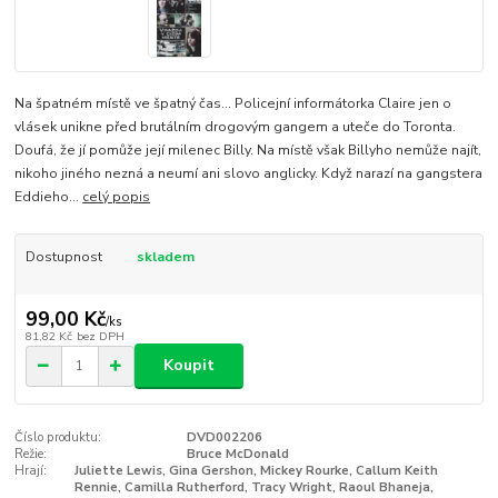
Na špatném místě ve špatný čas... Policejní informátorka Claire jen o
vlásek unikne před brutálním drogovým gangem a uteče do Toronta.
Doufá, že jí pomůže její milenec Billy. Na místě však Billyho nemůže najít,
nikoho jiného nezná a neumí ani slovo anglicky. Když narazí na gangstera
Eddieho...
celý popis
Dostupnost
skladem
99,00 Kč
/
ks
81,82 Kč
bez DPH
Koupit
Číslo produktu:
DVD002206
Režie:
Bruce McDonald
Hrají:
Juliette Lewis, Gina Gershon, Mickey Rourke, Callum Keith
Rennie, Camilla Rutherford, Tracy Wright, Raoul Bhaneja,