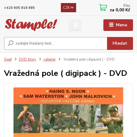
0
ks
CZK
+420 605 816 685
za
0,00 Kč
Menu
Hledat
Úvod
DVD filmy
válečné
Vražedná pole ( digipack ) - DVD
Vražedná pole ( digipack ) - DVD