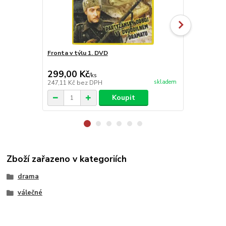
Fronta v týlu 1. DVD
Evropa v pla
plast ) DVD
299,00 Kč
199,00 K
/
ks
skladem
247,11 Kč
bez DPH
164,46 Kč
be
Koupit
Zboží zařazeno v kategoriích
drama
válečné