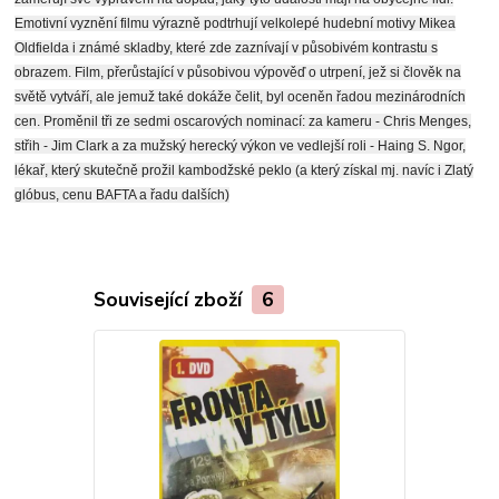
Emotivní vyznění filmu výrazně podtrhují velkolepé hudební motivy Mikea
Oldfielda i známé skladby, které zde zaznívají v působivém kontrastu s
obrazem. Film, přerůstající v působivou výpověď o utrpení, jež si člověk na
světě vytváří, ale jemuž také dokáže čelit, byl oceněn řadou mezinárodních
cen. Proměnil tři ze sedmi oscarových nominací: za kameru - Chris Menges,
střih - Jim Clark a za mužský herecký výkon ve vedlejší roli - Haing S. Ngor,
lékař, který skutečně prožil kambodžské peklo (a který získal mj. navíc i Zlatý
glóbus, cenu BAFTA a řadu dalších)
Související zboží
6