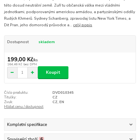
této dosud neutrální země. Zuří tu občanská válka mezi vládními
jednotkami, podporovanými americkou armádou, a partyzánskými oddíly
Rudých Khmerů. Sydney Schanberg, zpravodaj listu New York Times, a
Dit Pran, jeho domorodý průvodce a...
celý popis
Dostupnost
skladem
199,00 Kč
/
ks
164,46 Kč
bez DPH
Koupit
Číslo produktu:
DVD010345
Titulky:
CZ
Zvuk:
CZ, EN
Hlídat cenu / dostupnost
Kompletní specifikace
Související zboží
6