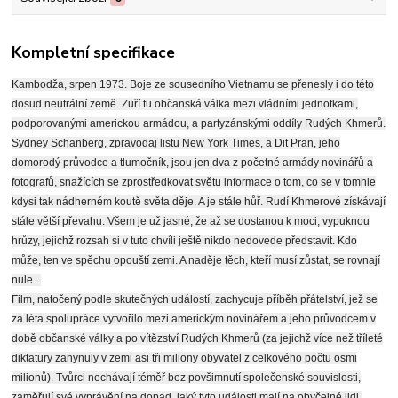
Kompletní specifikace
Kambodža, srpen 1973. Boje ze sousedního Vietnamu se přenesly i do této
dosud neutrální země. Zuří tu občanská válka mezi vládními jednotkami,
podporovanými americkou armádou, a partyzánskými oddíly Rudých Khmerů.
Sydney Schanberg, zpravodaj listu New York Times, a Dit Pran, jeho
domorodý průvodce a tlumočník, jsou jen dva z početné armády novinářů a
fotografů, snažících se zprostředkovat světu informace o tom, co se v tomhle
kdysi tak nádherném koutě světa děje. A je stále hůř. Rudí Khmerové získávají
stále větší převahu. Všem je už jasné, že až se dostanou k moci, vypuknou
hrůzy, jejichž rozsah si v tuto chvíli ještě nikdo nedovede představit. Kdo
může, ten ve spěchu opouští zemi. A naděje těch, kteří musí zůstat, se rovnají
nule...
Film, natočený podle skutečných událostí, zachycuje příběh přátelství, jež se
za léta spolupráce vytvořilo mezi americkým novinářem a jeho průvodcem v
době občanské války a po vítězství Rudých Khmerů (za jejichž více než tříleté
diktatury zahynuly v zemi asi tři miliony obyvatel z celkového počtu osmi
milionů). Tvůrci nechávají téměř bez povšimnutí společenské souvislosti,
zaměřují své vyprávění na dopad, jaký tyto události mají na obyčejné lidi.