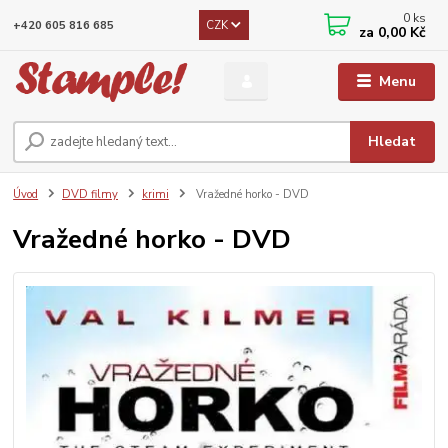
0
ks
CZK
+420 605 816 685
za
0,00 Kč
Menu
Hledat
Úvod
DVD filmy
krimi
Vražedné horko - DVD
Vražedné horko - DVD