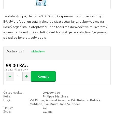
Teplota stoupá, chaos začíná. Smrticí experiment a nulové vyhlídky!
Bývalý profesor univerzity chce dokázat světu, jak zhoubný vliv má na
lidský organismus oteplování. Jeho teorii má dosvědčit velmi svérázný
experiment - uvězní šest lidí v lázních a zvyšuje teplotu. Pustí je pouze,
pokud se jeho o...
celý popis
Dostupnost
skladem
99,00 Kč
/
ks
81,82 Kč
bez DPH
Koupit
Číslo produktu:
DVD004790
Režie:
Philippe Martinez
Hrají:
Val Kilmer, Armand Assante, Eric Roberts, Patrick
Muldoon, Eve Mauro, Jana Veldheer
Titulky:
CZ
Zvuk:
CZ, EN