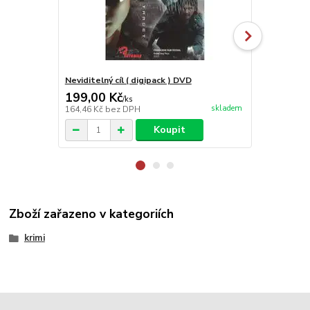
Neviditelný cíl ( digipack ) DVD
Silný kalibr
199,00 Kč
249,00 K
/
ks
skladem
164,46 Kč
bez DPH
205,79 Kč
be
Koupit
Zboží zařazeno v kategoriích
krimi