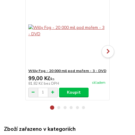
Willy Fog - 20 000 mil pod mořem - 3 - DVD
Willy Fog - 
99,00 Kč
99,00 Kč
/
ks
skladem
81,82 Kč
bez DPH
81,82 Kč
bez
Koupit
Zboží zařazeno v kategoriích