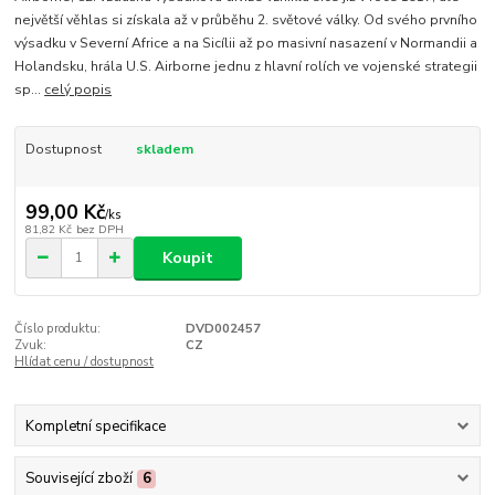
největší věhlas si získala až v průběhu 2. světové války. Od svého prvního
výsadku v Severní Africe a na Sicílii až po masivní nasazení v Normandii a
Holandsku, hrála U.S. Airborne jednu z hlavní rolích ve vojenské strategii
sp...
celý popis
Dostupnost
skladem
99,00 Kč
/
ks
81,82 Kč
bez DPH
Koupit
Číslo produktu:
DVD002457
Zvuk:
CZ
Hlídat cenu / dostupnost
Kompletní specifikace
Související zboží
6