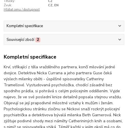
Titulky:
CZ
Zvuk:
CZ, EN
Hlídat cenu / dostupnost
Kompletní specifikace
Související zboží
2
Kompletní specifikace
Krví, stříkající z těla vražděného partnera, končí milování jedné
dvojice. Detektiva Nicka Currana a jeho partnera Guse čeká
výslech milenky oběti - úspěšné spisovatelky Catheriny
Tramellové. Vystudovaná psycholožka, chodící zásadně bez
spodního prádla, si pohrává s celým policejním oddělením. Vyjde
najevo, že ve své poslední knize detailně popsala stejnou vraždu.
Objevují se její prapodivné milostné vztahy k mužům i ženám.
Psychologickou stránku zločinu se Nickovi snaží rozkrýt policejní
psychiatrička a detektivova bývalá milenka Beth Garnerová. Nick
zjišťuje podivné shody mezi náměty Catherininých knih a osobami,
s nimiž se spisovatelka stýká. Téměř každý v jejím okolí má co do