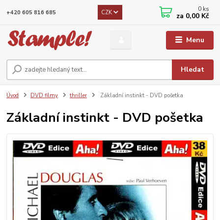
0
ks
CZK
+420 605 816 685
za
0,00 Kč
Menu
Hledat
Úvod
DVD filmy
thriller
Základní instinkt - DVD pošetka
Základní instinkt - DVD pošetka