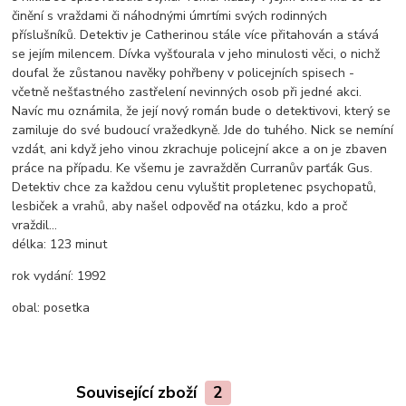
činění s vraždami či náhodnými úmrtími svých rodinných
příslušníků. Detektiv je Catherinou stále více přitahován a stává
se jejím milencem. Dívka vyšťourala v jeho minulosti věci, o nichž
doufal že zůstanou navěky pohřbeny v policejních spisech -
včetně nešťastného zastřelení nevinných osob při jedné akci.
Navíc mu oznámila, že její nový román bude o detektivovi, který se
zamiluje do své budoucí vražedkyně. Jde do tuhého. Nick se nemíní
vzdát, ani když jeho vinou zkrachuje policejní akce a on je zbaven
práce na případu. Ke všemu je zavražděn Curranův parťák Gus.
Detektiv chce za každou cenu vyluštit propletenec psychopatů,
lesbiček a vrahů, aby našel odpověď na otázku, kdo a proč
vraždil...
délka:
123 minut
rok vydání:
1992
obal:
posetka
Související zboží
2