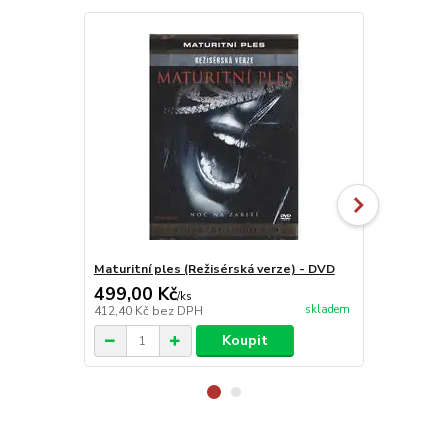
Maturitní ples (Režisérská verze) - DVD
Jméno růže
499,00 Kč
1 499,00
/
ks
skladem
412,40 Kč
bez DPH
1 238,84 Kč
Koupit