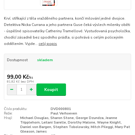
Krví, stříkající z těla vražděného partnera, končí milování jedné dvojice.
Detektiva Nicka Currana a jeho partnera Guse čeká výslech milenky oběti
- úspěšné spisovatelky Catheriny Tramellové. Vystudovaná psycholožka,
chodící zásadně bez spodního prádla, si pohrává s celým policejním
oddělením. Vyjde...
celý popis
Dostupnost
skladem
99,00 Kč
/
ks
81,82 Kč
bez DPH
Koupit
Číslo produktu:
DVD000801
Režie:
Paul Verhoeven
Hrají:
Michael Douglas, Sharon Stone, George Dzundza, Jeanne
Tripplehorn, Leilani Sarelle, Dorothy Malone, Wayne Knight,
Daniel von Bargen, Stephen Tobolowsky, Mitch Pileggi, Mary Pat
Gleason, James